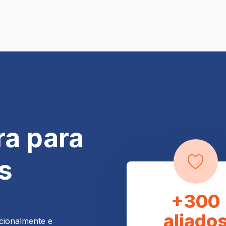
ra para
s
+300
aliado
cionalmente e