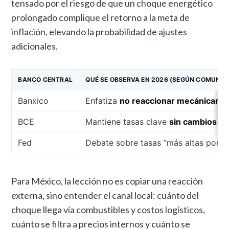
tensado por el riesgo de que un choque energético
prolongado complique el retorno a la meta de
inflación, elevando la probabilidad de ajustes
adicionales.
BANCO CENTRAL
QUÉ SE OBSERVA EN 2026 (SEGÚN COMUNICA
Banxico
Enfatiza
no reaccionar mecánicame
BCE
Mantiene tasas clave
sin cambios
a f
Fed
Debate sobre tasas “más altas por má
Para México, la lección no es copiar una reacción
externa, sino entender el canal local: cuánto del
choque llega vía combustibles y costos logísticos,
cuánto se filtra a precios internos y cuánto se