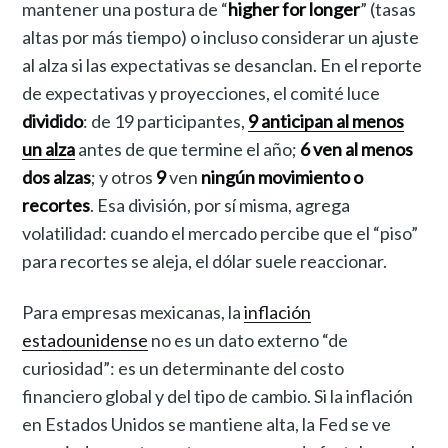
mantener una postura de “
higher for longer
” (tasas
altas por más tiempo) o incluso considerar un ajuste
al alza si las expectativas se desanclan. En el reporte
de expectativas y proyecciones, el comité luce
dividido
: de 19 participantes,
9 anticipan al menos
un alza
antes de que termine el año;
6 ven al menos
dos alzas
; y otros
9
ven
ningún movimiento o
recortes
. Esa división, por sí misma, agrega
volatilidad: cuando el mercado percibe que el “piso”
para recortes se aleja, el dólar suele reaccionar.
Para empresas mexicanas, la
inflación
estadounidense
no es un dato externo “de
curiosidad”: es un determinante del costo
financiero global y del tipo de cambio. Si la inflación
en Estados Unidos se mantiene alta, la Fed se ve