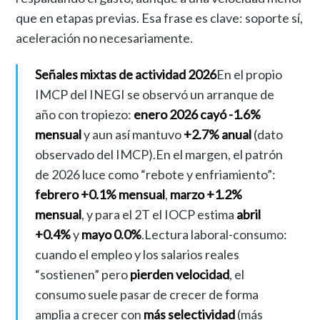
que en etapas previas. Esa frase es clave: soporte sí,
aceleración no necesariamente.
Señales mixtas de actividad 2026
En el propio
IMCP del INEGI se observó un arranque de
año con tropiezo:
enero 2026 cayó -1.6%
mensual
y aun así mantuvo
+2.7% anual
(dato
observado del IMCP).En el margen, el patrón
de 2026 luce como “rebote y enfriamiento”:
febrero +0.1% mensual
,
marzo +1.2%
mensual
, y para el 2T el IOCP estima
abril
+0.4%
y
mayo 0.0%
.Lectura laboral-consumo:
cuando el empleo y los salarios reales
“sostienen” pero
pierden velocidad
, el
consumo suele pasar de crecer de forma
amplia a crecer con
más selectividad
(más