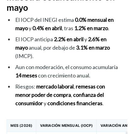
mayo
El IOCP del INEGI estima
0.0% mensual en
mayo
y
0.4% en abril
, tras
1.2% en marzo
.
El IOCP anticipa
2.2% en abril
y
2.6% en
mayo
anual, por debajo de
3.1% en marzo
(IMCP).
Aun con moderación, el consumo acumularía
14 meses
con crecimiento anual.
Riesgos:
mercado laboral
,
remesas con
menor poder de compra
,
confianza del
consumidor
y
condiciones financieras
.
MES (2026)
VARIACIÓN MENSUAL (IOCP)
VARIACIÓN ANUAL