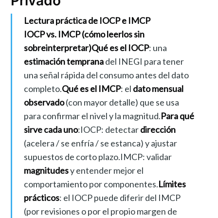
Privado
Lectura práctica de IOCP e IMCP
IOCP vs. IMCP (cómo leerlos sin
sobreinterpretar)
Qué es el IOCP
: una
estimación temprana
del INEGI para tener
una señal rápida del consumo antes del dato
completo.
Qué es el IMCP
: el
dato mensual
observado
(con mayor detalle) que se usa
para confirmar el nivel y la magnitud.
Para qué
sirve cada uno
:IOCP: detectar
dirección
(acelera / se enfría / se estanca) y ajustar
supuestos de corto plazo.IMCP: validar
magnitudes
y entender mejor el
comportamiento por componentes.
Límites
prácticos
: el IOCP puede diferir del IMCP
(por revisiones o por el propio margen de