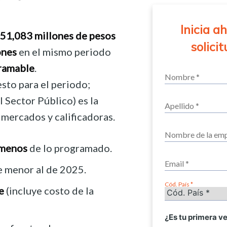
Inicia a
51,083 millones de pesos
solici
ones
en el mismo periodo
ramable
.
sto para el periodo;
 Sector Público) es la
 mercados y calificadoras.
 menos
de lo programado.
e menor al de 2025.
Cód. País
e
(incluye costo de la
¿Es tu primera v