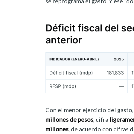
se reprograma el gasto. Y ese “dó
Déficit fiscal del 
anterior
INDICADOR (ENERO-ABRIL)
2025
Déficit fiscal (mdp)
181,833
1
RFSP (mdp)
—
1
Con el menor ejercicio del gasto,
millones de pesos
, cifra
ligerame
millones
, de acuerdo con cifras 