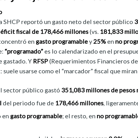
o
 la SHCP reportó un gasto neto del sector público
3
éficit fiscal de 178,466 millones
(vs.
181,833 mill
concentró en
gasto programable
y
25%
en
no prog
e:
“programado”
es lo calendarizado en el presupue
e gastado. Y
RFSP
(Requerimientos Financieros del
: suele usarse como el “marcador” fiscal que miran
el sector público gastó
351,083 millones de pesos
l
del periodo fue de
178,466 millones
, ligerament
ó en
gasto programable
; el resto, en
no programabl