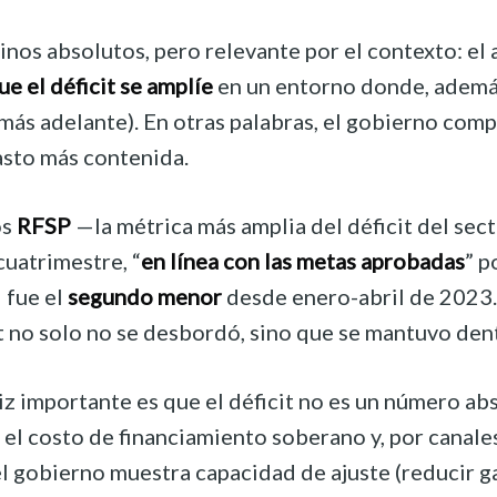
nos absolutos, pero relevante por el contexto: el a
ue el déficit se amplíe
en un entorno donde, además
más adelante). En otras palabras, el gobierno co
asto más contenida.
os
RFSP
—la métrica más amplia del déficit del se
cuatrimestre, “
en línea con las metas aprobadas
” p
 fue el
segundo menor
desde enero-abril de 2023. 
cit no solo no se desbordó, sino que se mantuvo d
iz importante es que el déficit no es un número abs
n el costo de financiamiento soberano y, por canale
l gobierno muestra capacidad de ajuste (reducir ga