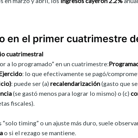
 en marzo y abril, los
ingresos cayeron 2.2%
anual
o en el primer cuatrimestre 
io cuatrimestral
r a lo programado” en un cuatrimestre:
Programa
Ejercido
: lo que efectivamente se pagó/comprome
icio)
: puede ser (a)
recalendarización
(gasto que s
encia
(se gastó menos para lograr lo mismo) o (c)
co
tas fiscales).
es “solo timing” o un ajuste más duro, suele observ
a
o si el rezago se mantiene.