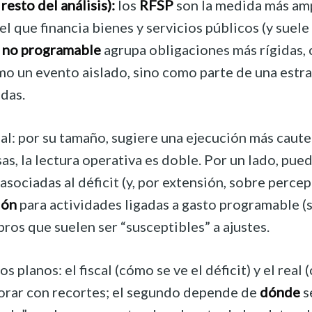
resto del análisis):
los
RFSP
son la medida más ampl
el que financia bienes y servicios públicos (y suele
l
no programable
agrupa obligaciones más rígidas,
omo un evento aislado, sino como parte de una estr
adas.
al: por su tamaño, sugiere una ejecución más caute
as, la lectura operativa es doble. Por un lado, pue
sociadas al déficit (y, por extensión, sobre percepc
ión
para actividades ligadas a gasto programable (
bros que suelen ser “susceptibles” a ajustes.
 planos: el fiscal (cómo se ve el déficit) y el real 
orar con recortes; el segundo depende de
dónde
s