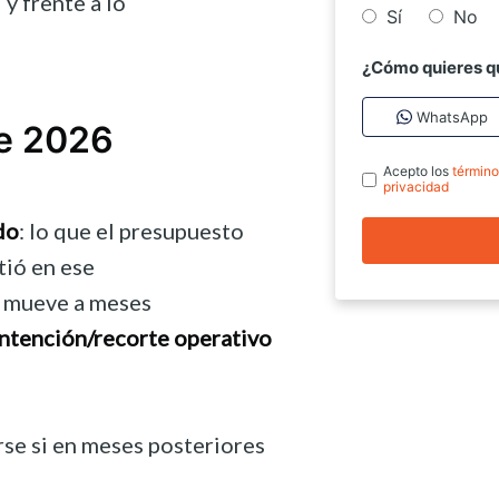
 y frente a lo
Sí
No
¿Cómo quieres q
WhatsApp
de 2026
Acepto los
término
privacidad
do
: lo que el presupuesto
tió en ese
e mueve a meses
ntención/recorte operativo
arse si en meses posteriores