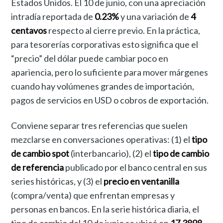
Estados Unidos. El 10 de junio, con una apreciación
intradía reportada de
0.23%
y una variación de
4
centavos
respecto al cierre previo. En la práctica,
para tesorerías corporativas esto significa que el
“precio” del dólar puede cambiar poco en
apariencia, pero lo suficiente para mover márgenes
cuando hay volúmenes grandes de importación,
pagos de servicios en USD o cobros de exportación.
Conviene separar tres referencias que suelen
mezclarse en conversaciones operativas: (1) el
tipo
de cambio spot
(interbancario), (2) el
tipo de cambio
de referencia
publicado por el banco central en sus
series históricas, y (3) el
precio en ventanilla
(compra/venta) que enfrentan empresas y
personas en bancos. En la serie histórica diaria, el
tipo de cambio del 10 de junio se ubicó en
17.3898