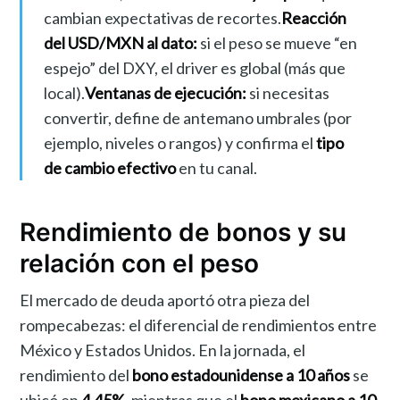
cambian expectativas de recortes.
Reacción
del USD/MXN al dato:
si el peso se mueve “en
espejo” del DXY, el driver es global (más que
local).
Ventanas de ejecución:
si necesitas
convertir, define de antemano umbrales (por
ejemplo, niveles o rangos) y confirma el
tipo
de cambio efectivo
en tu canal.
Rendimiento de bonos y su
relación con el peso
El mercado de deuda aportó otra pieza del
rompecabezas: el diferencial de rendimientos entre
México y Estados Unidos. En la jornada, el
rendimiento del
bono estadounidense a 10 años
se
ubicó en
4.45%
, mientras que el
bono mexicano a 10