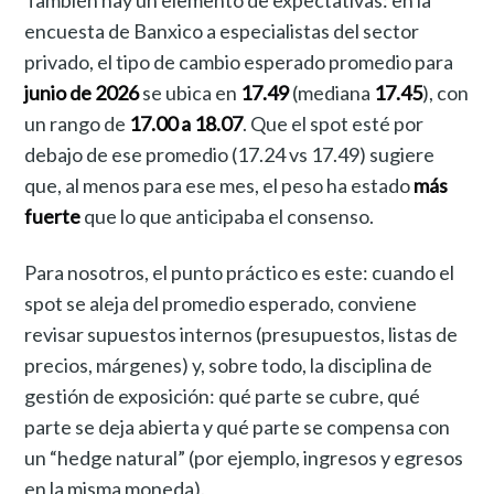
También hay un elemento de expectativas: en la
encuesta de Banxico a especialistas del sector
privado, el tipo de cambio esperado promedio para
junio de 2026
se ubica en
17.49
(mediana
17.45
), con
un rango de
17.00 a 18.07
. Que el spot esté por
debajo de ese promedio (17.24 vs 17.49) sugiere
que, al menos para ese mes, el peso ha estado
más
fuerte
que lo que anticipaba el consenso.
Para nosotros, el punto práctico es este: cuando el
spot se aleja del promedio esperado, conviene
revisar supuestos internos (presupuestos, listas de
precios, márgenes) y, sobre todo, la disciplina de
gestión de exposición: qué parte se cubre, qué
parte se deja abierta y qué parte se compensa con
un “hedge natural” (por ejemplo, ingresos y egresos
en la misma moneda).