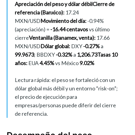
Apreciación del peso y dólar débil
Cierre de
referencia (Banxico):
17.24
MXN/USD
Movimiento del día:
-0.94%
(apreciación) =
-16.44 centavos
vs último
cierre
Ventanilla (Banamex, venta):
17.66
MXN/USD
Dólar global:
DXY
-0.27%
a
99.9673
; BBDXY
-0.32%
a
1,206.73
Tasas 10
años:
EUA
4.45%
vs México
9.02%
Lectura rápida: el peso se fortaleció con un
dólar global más débil y un entorno “risk-on”;
el precio de ejecución para
empresas/personas puede diferir del cierre
de referencia.