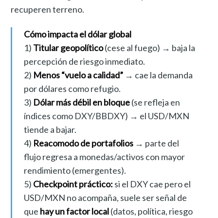
recuperen terreno.
Cómo impacta el dólar global
1)
Titular geopolítico
(cese al fuego) → baja la
percepción de riesgo inmediato.
2)
Menos “vuelo a calidad”
→ cae la demanda
por dólares como refugio.
3)
Dólar más débil en bloque
(se refleja en
índices como DXY/BBDXY) → el USD/MXN
tiende a bajar.
4)
Reacomodo de portafolios
→ parte del
flujo regresa a monedas/activos con mayor
rendimiento (emergentes).
5)
Checkpoint práctico:
si el DXY cae pero el
USD/MXN no acompaña, suele ser señal de
que
hay un factor local
(datos, política, riesgo