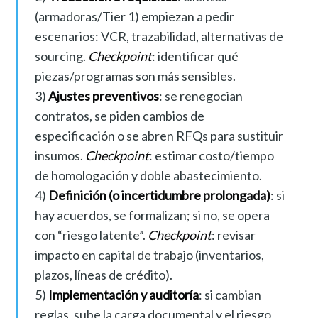
(armadoras/Tier 1) empiezan a pedir
escenarios: VCR, trazabilidad, alternativas de
sourcing.
Checkpoint
: identificar qué
piezas/programas son más sensibles.
3)
Ajustes preventivos
: se renegocian
contratos, se piden cambios de
especificación o se abren RFQs para sustituir
insumos.
Checkpoint
: estimar costo/tiempo
de homologación y doble abastecimiento.
4)
Definición (o incertidumbre prolongada)
: si
hay acuerdos, se formalizan; si no, se opera
con “riesgo latente”.
Checkpoint
: revisar
impacto en capital de trabajo (inventarios,
plazos, líneas de crédito).
5)
Implementación y auditoría
: si cambian
reglas, sube la carga documental y el riesgo