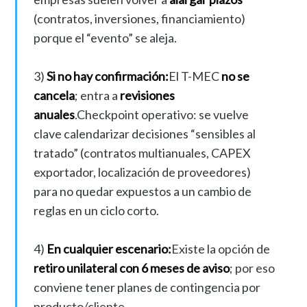
(contratos, inversiones, financiamiento)
porque el “evento” se aleja.
3)
Si no hay confirmación:
El T-MEC
no se
cancela
; entra a
revisiones
anuales
.Checkpoint operativo: se vuelve
clave calendarizar decisiones “sensibles al
tratado” (contratos multianuales, CAPEX
exportador, localización de proveedores)
para no quedar expuestos a un cambio de
reglas en un ciclo corto.
4)
En cualquier escenario:
Existe la opción de
retiro unilateral con 6 meses de aviso
; por eso
conviene tener planes de contingencia por
producto/cliente.