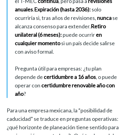
el T-MEC
continúa
, pero pasa a
revisiones
anuales
.
Expiración (hasta 2036):
solo
ocurriría si, tras años de revisiones,
nunca
se
alcanza consenso para extender.
Retiro
unilateral (6 meses):
puede ocurrir
en
cualquier momento
si un país decide salirse
con aviso formal.
Pregunta útil para empresas: ¿tu plan
depende de
certidumbre a 16 años
, o puede
operar con
certidumbre renovable año con
año
?
Para una empresa mexicana, la “posibilidad de
caducidad” se traduce en preguntas operativas:
¿qué horizonte de planeación tiene sentido para