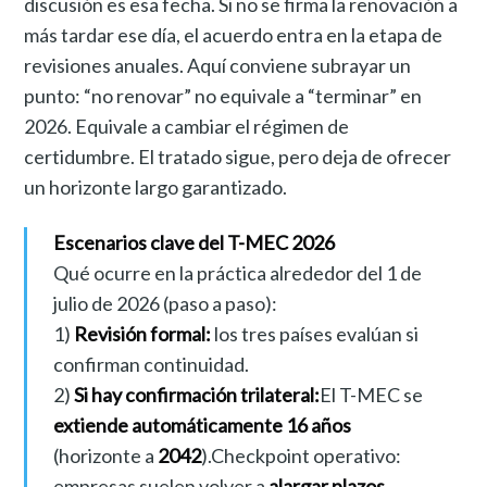
discusión es esa fecha. Si no se firma la renovación a
más tardar ese día, el acuerdo entra en la etapa de
revisiones anuales. Aquí conviene subrayar un
punto: “no renovar” no equivale a “terminar” en
2026. Equivale a cambiar el régimen de
certidumbre. El tratado sigue, pero deja de ofrecer
un horizonte largo garantizado.
Escenarios clave del T-MEC 2026
Qué ocurre en la práctica alrededor del 1 de
julio de 2026 (paso a paso):
1)
Revisión formal:
los tres países evalúan si
confirman continuidad.
2)
Si hay confirmación trilateral:
El T-MEC se
extiende automáticamente 16 años
(horizonte a
2042
).Checkpoint operativo:
empresas suelen volver a
alargar plazos