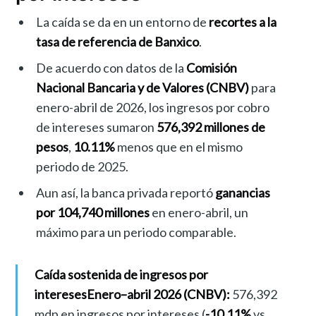
La caída se da en un entorno de
recortes a la
tasa de referencia de Banxico
.
De acuerdo con datos de la
Comisión
Nacional Bancaria y de Valores (CNBV)
para
enero-abril de 2026, los ingresos por cobro
de intereses sumaron
576,392 millones de
pesos
,
10.11%
menos que en el mismo
periodo de 2025.
Aun así, la banca privada reportó
ganancias
por 104,740 millones
en enero-abril, un
máximo para un periodo comparable.
Caída sostenida de ingresos por
intereses
Enero–abril 2026 (CNBV):
576,392
mdp en ingresos por intereses (
-10.11%
vs