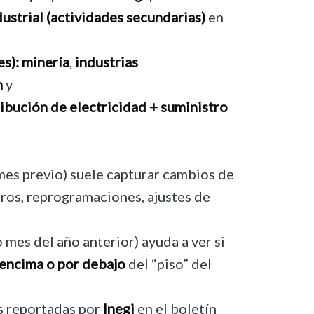
dustrial (actividades secundarias)
en
s):
minería
,
industrias
n
y
ibución de electricidad + suministro
 mes previo) suele capturar cambios de
aros, reprogramaciones, ajustes de
 mes del año anterior) ayuda a ver si
 encima o por debajo
del “piso” del
s reportadas por
Inegi
en el boletín