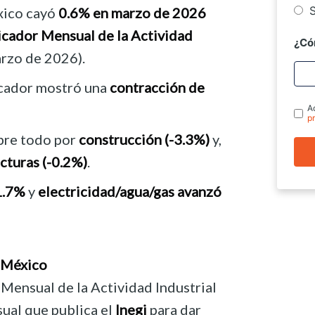
S
éxico cayó
0.6% en marzo de 2026
icador Mensual de la Actividad
¿Có
arzo de 2026).
icador mostró una
contracción de
A
p
obre todo por
construcción (-3.3%)
y,
cturas (-0.2%)
.
1.7%
y
electricidad/agua/gas avanzó
n México
 Mensual de la Actividad Industrial
ual que publica el
Inegi
para dar