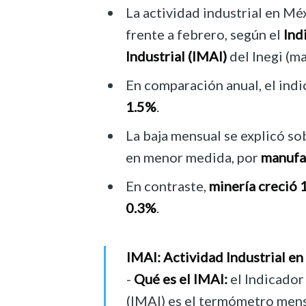
La actividad industrial en M
frente a febrero, según el
Ind
Industrial (IMAI)
del Inegi (m
En comparación anual, el ind
1.5%
.
La baja mensual se explicó s
en menor medida, por
manufa
En contraste,
minería creció 
0.3%
.
IMAI: Actividad Industrial e
-
Qué es el IMAI:
el Indicador
(IMAI) es el termómetro mens