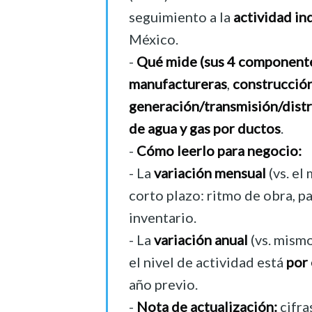
seguimiento a la
actividad in
México.
-
Qué mide (sus 4 componente
manufactureras
,
construcció
generación/transmisión/distr
de agua y gas por ductos
.
-
Cómo leerlo para negocio:
- La
variación mensual
(vs. el
corto plazo: ritmo de obra, p
inventario.
- La
variación anual
(vs. mismo
el nivel de actividad está
por
año previo.
-
Nota de actualización:
cifra