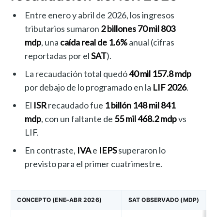
Entre enero y abril de 2026, los ingresos
tributarios sumaron
2 billones 70 mil 803
mdp
, una
caída real de 1.6%
anual (cifras
reportadas por el
SAT
).
La recaudación total quedó
40 mil 157.8 mdp
por debajo de lo programado en la
LIF 2026
.
El
ISR
recaudado fue
1 billón 148 mil 841
mdp
, con un faltante de
55 mil 468.2 mdp
vs
LIF.
En contraste,
IVA
e
IEPS
superaron lo
previsto para el primer cuatrimestre.
CONCEPTO (ENE–ABR 2026)
SAT OBSERVADO (MDP)
L