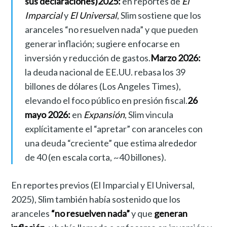
sus declaraciones)
2025:
en reportes de
El
Imparcial
y
El Universal
, Slim sostiene que los
aranceles “no resuelven nada” y que pueden
generar inflación; sugiere enfocarse en
inversión y reducción de gastos.
Marzo 2026:
la deuda nacional de EE.UU. rebasa los 39
billones de dólares (Los Angeles Times),
elevando el foco público en presión fiscal.
26
mayo 2026:
en
Expansión
, Slim vincula
explícitamente el “apretar” con aranceles con
una deuda “creciente” que estima alrededor
de 40 (en escala corta, ~40 billones).
En reportes previos (El Imparcial y El Universal,
2025), Slim también había sostenido que los
aranceles
“no resuelven nada”
y que
generan