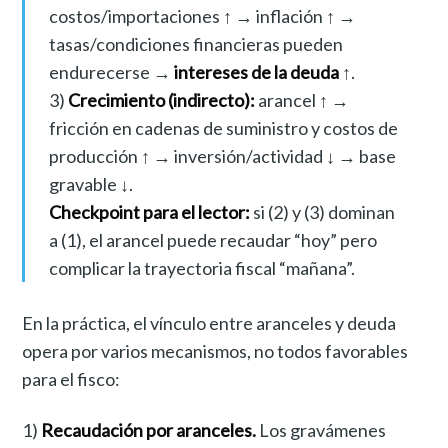
costos/importaciones ↑ → inflación ↑ →
tasas/condiciones financieras pueden
endurecerse →
intereses de la deuda
↑.
3)
Crecimiento (indirecto):
arancel ↑ →
fricción en cadenas de suministro y costos de
producción ↑ → inversión/actividad ↓ → base
gravable ↓.
Checkpoint para el lector:
si (2) y (3) dominan
a (1), el arancel puede recaudar “hoy” pero
complicar la trayectoria fiscal “mañana”.
En la práctica, el vínculo entre aranceles y deuda
opera por varios mecanismos, no todos favorables
para el fisco:
1)
Recaudación por aranceles.
Los gravámenes