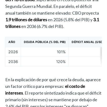
Segunda Guerra Mundial. En paralelo, el déficit
anual también se mantiene elevado: CBO proyecta
1.9 trillones de dólares
en 2026 (5.8% del PIB) y
3.1
trillones
en 2036 (6.7% del PIB).
AÑO
DEUDA PÚBLICA (% DEL PIB)
DÉFICIT ANUAL (USD, T
2026
101%
2036
120%
En la explicación de por qué crece la deuda, aparece
un factor crítico para empresas:
el costo de
intereses
. El reporte sintetizado indica que el déficit
primario (sin intereses) se mantiene por debajo de
2.6% del PIB, pero los intereses “se disparan”,