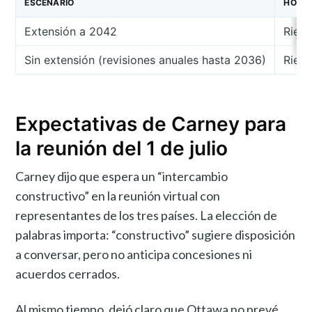
ESCENARIO
HORIZ
Extensión a 2042
Riesg
Sin extensión (revisiones anuales hasta 2036)
Riesg
Expectativas de Carney para
la reunión del 1 de julio
Carney dijo que espera un “intercambio
constructivo” en la reunión virtual con
representantes de los tres países. La elección de
palabras importa: “constructivo” sugiere disposición
a conversar, pero no anticipa concesiones ni
acuerdos cerrados.
Al mismo tiempo, dejó claro que Ottawa no prevé