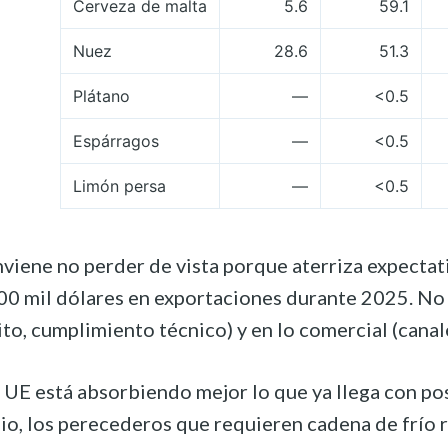
Cerveza de malta
5.6
59.1
Nuez
28.6
51.3
Plátano
—
<0.5
Espárragos
—
<0.5
Limón persa
—
<0.5
nviene no perder de vista porque aterriza expecta
0 mil dólares en exportaciones durante 2025. No es
ito, cumplimiento técnico) y en lo comercial (can
la UE está absorbiendo mejor lo que ya llega con p
bio, los perecederos que requieren cadena de frío 