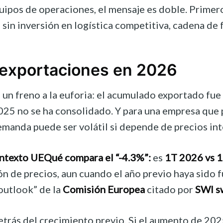
quipos de operaciones, el mensaje es doble. Primer
 sin inversión en logística competitiva, cadena d
exportaciones en 2026
 un freno a la euforia: el acumulado exportado fu
25 no se ha consolidado. Y para una empresa que pla
demanda puede ser volátil si depende de precios i
ontexto UE
Qué compara el “-4.3%”:
es
1T 2026 vs 1
 de precios, aun cuando el año previo haya sido f
outlook” de la
Comisión Europea
citado por
SWI s
trás del crecimiento previo. Si el aumento de 2025