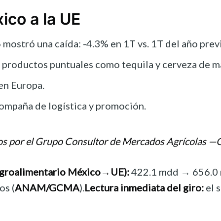
ico a la UE
mostró una caída: -4.3% en 1T vs. 1T del año prev
or productos puntuales como tequila y cerveza de m
en Europa.
acompaña de logística y promoción.
dos por el Grupo Consultor de Mercados Agrícolas 
agroalimentario México→UE):
422.1 mdd → 656.0 
os (
ANAM/GCMA
).
Lectura inmediata del giro:
el 