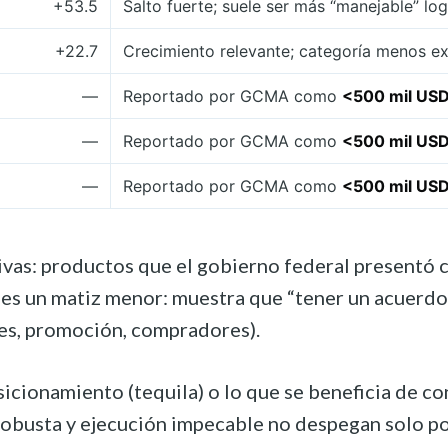
+53.5
Salto fuerte; suele ser más “manejable” lo
+22.7
Crecimiento relevante; categoría menos exp
—
Reportado por GCMA como
<500 mil US
—
Reportado por GCMA como
<500 mil US
—
Reportado por GCMA como
<500 mil US
tivas: productos que el gobierno federal presentó
 un matiz menor: muestra que “tener un acuerdo” o 
ales, promoción, compradores).
osicionamiento (tequila) o lo que se beneficia de c
robusta y ejecución impecable no despegan solo po