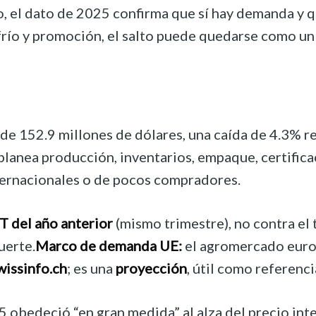
o, el dato de 2025 confirma que sí hay demanda y 
e frío y promoción, el salto puede quedarse como 
e de 152.9 millones de dólares, una caída de 4.3%
nea producción, inventarios, empaque, certificacion
nternacionales o de pocos compradores.
T del año anterior
(mismo trimestre), no contra el 
uerte.
Marco de demanda UE:
el agromercado europ
wissinfo.ch
; es una
proyección
, útil como referenc
 obedeció “en gran medida” al alza del precio inte