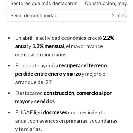
Sectores que más destacaron
Construcción, mayore
Señal de continuidad
2 meses a
En abril, la actividad económica creció
2.2%
anual
y
1.2% mensual
, el mayor avance
mensual en cinco años.
El repunte ayudó a
recuperar el terreno
perdido entre enero y marzo
y mejoró el
arranque del 2T.
Destacaron
construcción
,
comercio al por
mayor
y
servicios
.
El IGAE ligó
dos meses
con crecimiento
anual, con avances en primarias, secundarias
y terciarias.