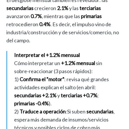
secundarias
crecieron
2.1%
y las
terciarias
avanzaron
0.7%
, mientras que las
primarias
retrocedieron
0.4%
. Es decir, el impulso vino de
industria/construcción y de servicios/comercio, no
del campo.
Interpretar el +1.2% mensual
Cómo interpretar un
+1.2% mensual
sin
sobre-reaccionar (3 pasos rápidos):
1)
Confirma el “motor”
: revisa qué grandes
actividades explican el salto (en abril:
secundarias +2.1%
y
terciarias +0.7%
;
primarias -0.4%
).
2)
Traduce a operación
:Si suben
secundarias
,
espera más demanda de insumos/servicios
técnicos y posibles ciclos de cobro más