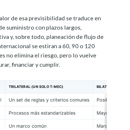
alor de esa previsibilidad se traduce en
de suministro con plazos largos,
va y, sobre todo, planeación de flujo de
nternacional se estiran a 60, 90 o 120
es no elimina el riesgo, pero lo vuelve
rar, financiar y cumplir.
TRILATERAL (UN SOLO T-MEC)
BILATERALIZACIÓ
l
Un set de reglas y criterios comunes
Posibles reglas
Procesos más estandarizables
Mayor variación
Un marco común
Marcos distint