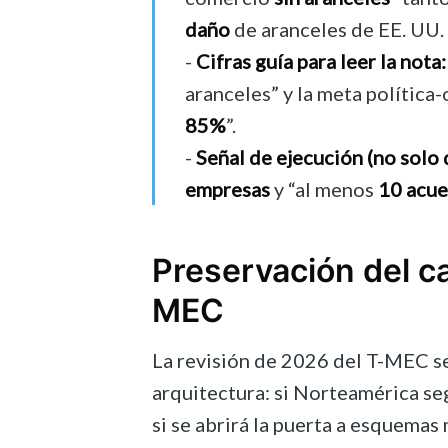
daño
de aranceles de EE. UU.
-
Cifras guía para leer la nota:
aranceles” y la meta política
85%
”.
-
Señal de ejecución (no solo 
empresas
y “al menos
10 acu
Preservación del car
MEC
La revisión de 2026 del T-MEC se
arquitectura: si Norteamérica s
si se abrirá la puerta a esquemas