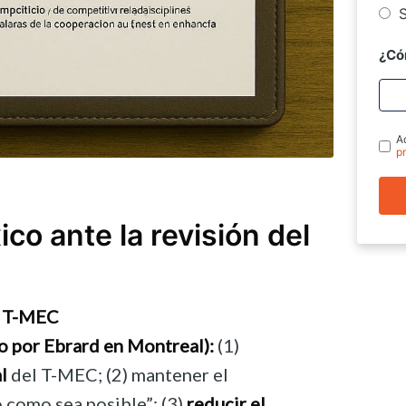
S
¿Có
A
p
co ante la revisión del
l T-MEC
ho por Ebrard en Montreal):
(1)
l
del T-MEC; (2) mantener el
 como sea posible”; (3)
reducir el