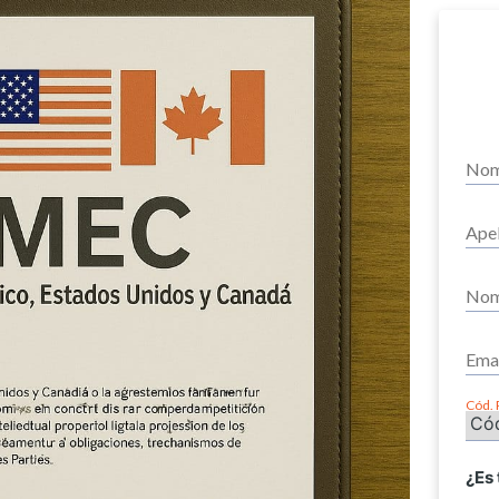
Cód. 
¿Es