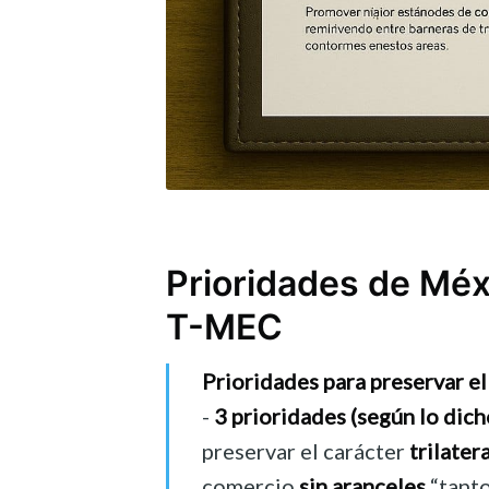
Prioridades de Méxi
T-MEC
Prioridades para preservar e
-
3 prioridades (según lo dic
preservar el carácter
trilatera
comercio
sin aranceles
“tanto