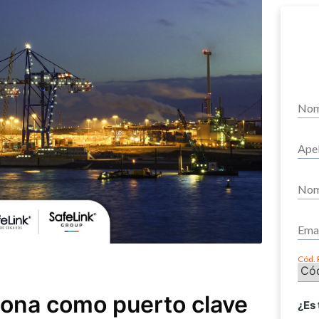
Cód. 
iona como puerto clave
¿Es