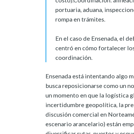
costo).Coordinación: alineaci
portuaria, aduana, inspeccione
rompa en trámites.
En el caso de Ensenada, el d
centró en cómo fortalecer los
coordinación.
Ensenada está intentando algo m
busca reposicionarse como un no
un momento en que la logística gl
incertidumbre geopolítica, la pre
discusión comercial en Norteamér
escenario arancelario) están em
diversificar rutas, puertos y es