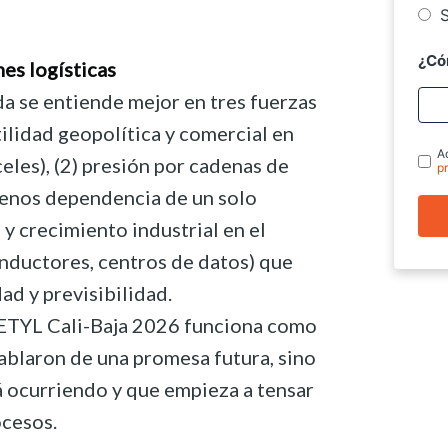
S
¿Có
es logísticas
a se entiende mejor en tres fuerzas
tilidad geopolítica y comercial en
A
les), (2) presión por cadenas de
p
menos dependencia de un solo
 y crecimiento industrial en el
nductores, centros de datos) que
ad y previsibilidad.
l ETYL Cali-Baja 2026 funciona como
ablaron de una promesa futura, sino
á ocurriendo y que empieza a tensar
ocesos.