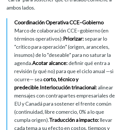
ambos lados.
Coordinación Operativa CCE–Gobierno
Marco de colaboración CCE–gobierno (en
términos operativos):
Priorizar:
separar lo
“crítico para operación” (origen, aranceles,
insumos) de lo “deseable” para no saturar la
agenda.
Acotar alcance:
definir qué entra a
revisión (y qué no) para que el ciclo anual —si
ocurre— sea
corto, técnico y
predecible
.
Interlocución trinacional:
alinear
mensajes con contrapartes empresariales de
EU y Canadá para sostener el frente común
(continuidad, libre comercio, 0% a lo que
cumpla origen).
Traducción a impacto:
llevar
cada tema a su efecto en costos, tiempos y