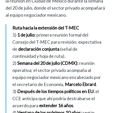
la reunión en Ciudad de México durante la semana
del 20 de julio, donde el sector privado acompañará
al equipo negociador mexicano.
Ruta hacia la extensión del T-MEC
1)
1 de julio:
primera reunión formal del
Consejo del T-MEC para revisión; expectativa
de
declaración conjunta
(señal de
continuidad y hoja de ruta).
2)
Semana del 20 de julio (CDMX):
reunión
operativa; el sector privado acompaña al
equipo negociador mexicano encabezado por
el secretario de Economía,
Marcelo Ebrard
.
3)
Después de los tiempos políticos en EU:
el
CCE anticipa que ahí podría destrabarse el
acuerdo para
extender 16 años
.
4)
Ventana de los próximos 10 años:
según