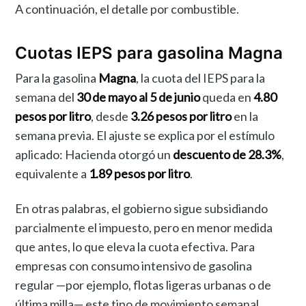
A continuación, el detalle por combustible.
Cuotas IEPS para gasolina Magna
Para la gasolina
Magna
, la cuota del IEPS para la
semana del
30 de mayo al 5 de junio
queda en
4.80
pesos por litro
, desde
3.26 pesos por litro
en la
semana previa. El ajuste se explica por el estímulo
aplicado: Hacienda otorgó un
descuento de 28.3%
,
equivalente a
1.89 pesos por litro
.
En otras palabras, el gobierno sigue subsidiando
parcialmente el impuesto, pero en menor medida
que antes, lo que eleva la cuota efectiva. Para
empresas con consumo intensivo de gasolina
regular —por ejemplo, flotas ligeras urbanas o de
última milla— este tipo de movimiento semanal