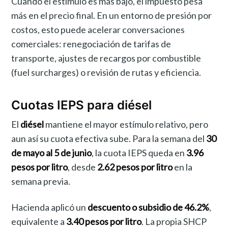
Cuando el estímulo es más bajo, el impuesto pesa
más en el precio final. En un entorno de presión por
costos, esto puede acelerar conversaciones
comerciales: renegociación de tarifas de
transporte, ajustes de recargos por combustible
(fuel surcharges) o revisión de rutas y eficiencia.
Cuotas IEPS para diésel
El
diésel
mantiene el mayor estímulo relativo, pero
aun así su cuota efectiva sube. Para la semana del
30
de mayo al 5 de junio
, la cuota IEPS queda en
3.96
pesos por litro
, desde
2.62 pesos por litro
en la
semana previa.
Hacienda aplicó un
descuento o subsidio de 46.2%
,
equivalente a
3.40 pesos por litro
. La propia SHCP