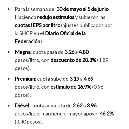
Para la semana del
30 de mayo al 5 de junio
,
Hacienda
redujo estímulos
y subieron las
cuotas IEPS por litro
(ajustes publicados por
la SHCP en el
Diario Oficial de la
Federación
).
Magna
: cuota pasa de
3.26
a
4.80
pesos/litro, con
descuento de 28.3%
(1.89
pesos).
Premium
: cuota sube de
3.19
a
4.69
pesos/litro, con
estímulo de 16.9%
(0.96
pesos).
Diésel
: cuota aumenta de
2.62
a
3.96
pesos/litro; mantiene el mayor apoyo:
46.2%
(3.40 pesos).