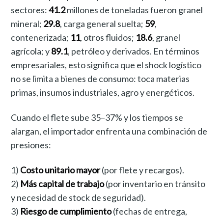
sectores:
41.2
millones de toneladas fueron granel
mineral;
29.8
, carga general suelta;
59
,
contenerizada;
11
, otros fluidos;
18.6
, granel
agrícola; y
89.1
, petróleo y derivados. En términos
empresariales, esto significa que el shock logístico
no se limita a bienes de consumo: toca materias
primas, insumos industriales, agro y energéticos.
Cuando el flete sube 35–37% y los tiempos se
alargan, el importador enfrenta una combinación de
presiones:
1)
Costo unitario mayor
(por flete y recargos).
2)
Más capital de trabajo
(por inventario en tránsito
y necesidad de stock de seguridad).
3)
Riesgo de cumplimiento
(fechas de entrega,