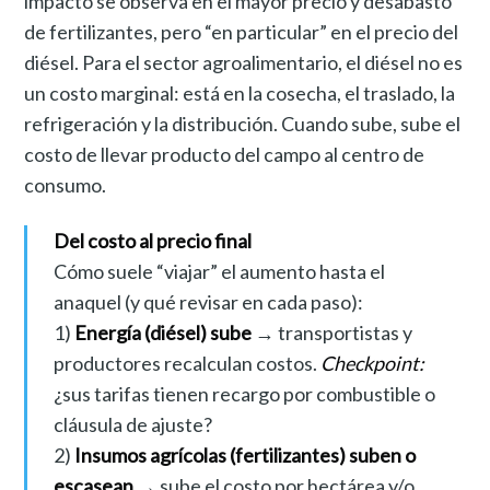
impacto se observa en el mayor precio y desabasto
de fertilizantes, pero “en particular” en el precio del
diésel. Para el sector agroalimentario, el diésel no es
un costo marginal: está en la cosecha, el traslado, la
refrigeración y la distribución. Cuando sube, sube el
costo de llevar producto del campo al centro de
consumo.
Del costo al precio final
Cómo suele “viajar” el aumento hasta el
anaquel (y qué revisar en cada paso):
1)
Energía (diésel) sube
→ transportistas y
productores recalculan costos.
Checkpoint:
¿sus tarifas tienen recargo por combustible o
cláusula de ajuste?
2)
Insumos agrícolas (fertilizantes) suben o
escasean
→ sube el costo por hectárea y/o