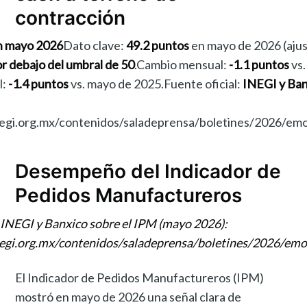
contracción
n mayo 2026
Dato clave:
49.2 puntos
en mayo de 2026 (aju
r debajo del umbral de 50
.Cambio mensual:
-1.1 puntos
vs.
l:
-1.4 puntos
vs. mayo de 2025.Fuente oficial:
INEGI y Ban
negi.org.mx/contenidos/saladeprensa/boletines/2026/e
Desempeño del Indicador de
Pedidos Manufactureros
 INEGI y Banxico sobre el IPM (mayo 2026):
negi.org.mx/contenidos/saladeprensa/boletines/2026/em
El Indicador de Pedidos Manufactureros (IPM)
mostró en mayo de 2026 una señal clara de