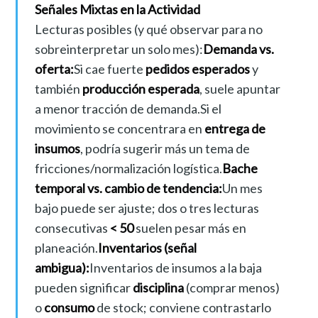
Señales Mixtas en la Actividad
Lecturas posibles (y qué observar para no
sobreinterpretar un solo mes):
Demanda vs.
oferta:
Si cae fuerte
pedidos esperados
y
también
producción esperada
, suele apuntar
a menor tracción de demanda.Si el
movimiento se concentrara en
entrega de
insumos
, podría sugerir más un tema de
fricciones/normalización logística.
Bache
temporal vs. cambio de tendencia:
Un mes
bajo puede ser ajuste; dos o tres lecturas
consecutivas
< 50
suelen pesar más en
planeación.
Inventarios (señal
ambigua):
Inventarios de insumos a la baja
pueden significar
disciplina
(comprar menos)
o
consumo
de stock; conviene contrastarlo