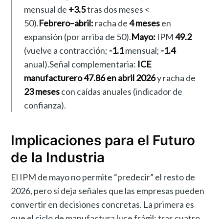
mensual de
+3.5
tras dos meses <
50).
Febrero–abril:
racha de
4 meses
en
expansión (por arriba de 50).
Mayo:
IPM
49.2
(vuelve a contracción;
-1.1
mensual;
-1.4
anual).Señal complementaria:
ICE
manufacturero 47.86 en abril 2026
y racha de
23 meses
con caídas anuales (indicador de
confianza).
Implicaciones para el Futuro
de la Industria
El IPM de mayo no permite “predecir” el resto de
2026, pero sí deja señales que las empresas pueden
convertir en decisiones concretas. La primera es
que el ciclo de manufactura luce frágil: tras cuatro