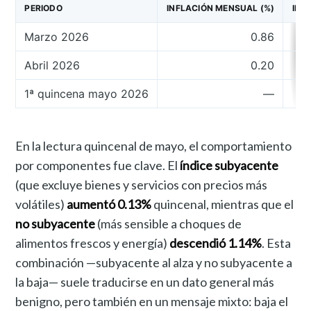
PERIODO
INFLACIÓN MENSUAL (%)
INF
Marzo 2026
0.86
Abril 2026
0.20
1ª quincena mayo 2026
—
En la lectura quincenal de mayo, el comportamiento
por componentes fue clave. El
índice subyacente
(que excluye bienes y servicios con precios más
volátiles)
aumentó 0.13%
quincenal, mientras que el
no subyacente
(más sensible a choques de
alimentos frescos y energía)
descendió 1.14%
. Esta
combinación —subyacente al alza y no subyacente a
la baja— suele traducirse en un dato general más
benigno, pero también en un mensaje mixto: baja el