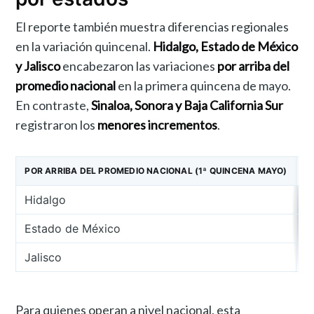
El reporte también muestra diferencias regionales
en la variación quincenal.
Hidalgo, Estado de México
y Jalisco
encabezaron las variaciones
por arriba del
promedio nacional
en la primera quincena de mayo.
En contraste,
Sinaloa, Sonora y Baja California Sur
registraron los
menores incrementos
.
POR ARRIBA DEL PROMEDIO NACIONAL (1ª QUINCENA MAYO)
P
Hidalgo
S
Estado de México
S
Jalisco
B
Para quienes operan a nivel nacional, esta