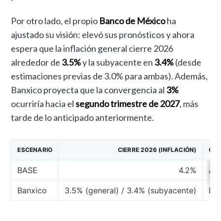
Por otro lado, el propio
Banco de México
ha
ajustado su visión: elevó sus pronósticos y ahora
espera que la inflación general cierre 2026
alrededor de
3.5%
y la subyacente en
3.4%
(desde
estimaciones previas de 3.0% para ambas). Además,
Banxico proyecta que la convergencia al
3%
ocurriría hacia el
segundo trimestre de 2027
, más
tarde de lo anticipado anteriormente.
ESCENARIO
CIERRE 2026 (INFLACIÓN)
QUÉ
BASE
4.2%
Aju
Banxico
3.5% (general) / 3.4% (subyacente)
Des