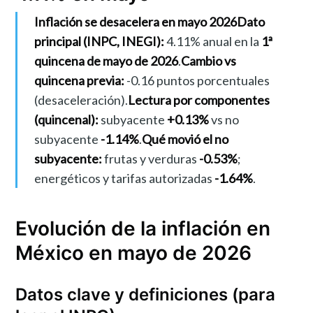
Inflación se desacelera en mayo 2026
Dato
principal (INPC, INEGI):
4.11% anual en la
1ª
quincena de mayo de 2026
.
Cambio vs
quincena previa:
-0.16 puntos porcentuales
(desaceleración).
Lectura por componentes
(quincenal):
subyacente
+0.13%
vs no
subyacente
-1.14%
.
Qué movió el no
subyacente:
frutas y verduras
-0.53%
;
energéticos y tarifas autorizadas
-1.64%
.
Evolución de la inflación en
México en mayo de 2026
Datos clave y definiciones (para