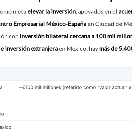
 como meta
elevar la inversión
, apoyados en el
acue
ntro Empresarial México-España
en Ciudad de Méx
ción con
inversión bilateral cercana a 100 mil mill
e inversión extranjera
en México; hay
más de 5,40
ña
~€100 mil millones (referido como “valor actual” 
co
éxico