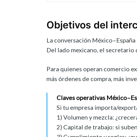
Objetivos del inte
La conversación México–España e
Del lado mexicano, el secretario
Para quienes operan comercio ex
más órdenes de compra, más invent
Claves operativas México–E
Si tu empresa importa/exporta
1) Volumen y mezcla: ¿crecerá
2) Capital de trabajo: si sub
3) Cumplimiento y reglas: ¿qu