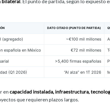
 bilateral
. El punto de partida, según lo expuesto 
IÓN
DATO CITADO (PUNTO DE PARTIDA)
Q
al (agregado)
~€100 mil millones
A
ón española en México
€72 mil millones
T
arial
>5,400 firmas españolas
P
idad (Q1 2026)
“Al alza” en 1T 2026
M
ar en
capacidad instalada, infraestructura, tecnolo
oyectos que requieren plazos largos.