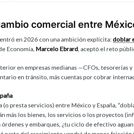
rcambio comercial entre Méxi
ntró en 2026 con una ambición explícita:
doblar 
 de Economía,
Marcelo Ebrard
, aceptó el reto públ
terior en empresas medianas —CFOs, tesorerías y 
ario en tránsito, más cuentas por cobrar internaci
spaña
 (o presta servicios) entre México y España, “dobla
n más los bienes, los servicios o los proyectos (in
en órdenes y embarques, ¿tu ciclo de efectivo aguan
é parte del crecimiento vendrá de menos fricción (