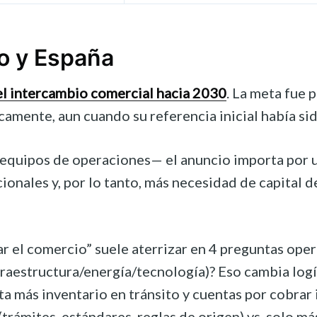
co y España
el intercambio comercial hacia 2030
. La meta fue
icamente, aun cuando su referencia inicial había s
equipos de operaciones— el anuncio importa por u
onales y, por lo tanto, más necesidad de capital de
r el comercio” suele aterrizar en 4 preguntas oper
fraestructura/energía/tecnología)? Eso cambia logí
ta más inventario en tránsito y cuentas por cobrar
trámites, estándares, reglas de origen) vs. solo 