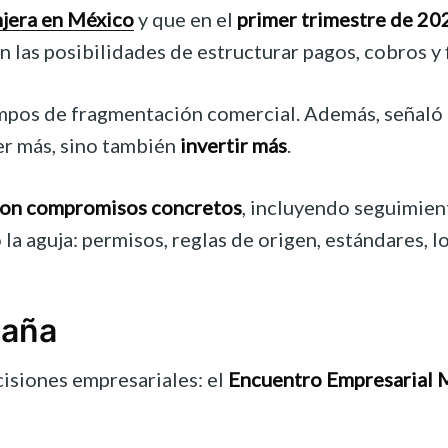
njera en México
y que en el
primer trimestre de 20
n las posibilidades de estructurar pagos, cobros y
mpos de fragmentación comercial. Además, señaló q
er más, sino también
invertir más
.
 con compromisos concretos
, incluyendo seguimien
aguja: permisos, reglas de origen, estándares, log
paña
cisiones empresariales: el
Encuentro Empresarial 