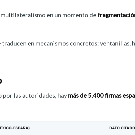
y multilateralismo en un momento de
fragmentación
 traducen en mecanismos concretos: ventanillas, ho
o
 por las autoridades, hay
más de 5,400 firmas esp
MÉXICO–ESPAÑA)
DATO CITADO