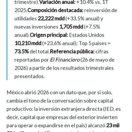
trimestre).
Variación anual:
+10.4% vs. 1T
2025.
Composición destacada:
reinversión de
utilidades
22,222 mdd
(+33.5% anual) y
nuevas inversiones
1,705 mdd
(+7.5%
anual).
Origen principal:
Estados Unidos
10,210 mdd
(+23.6% anual); Top 5 países =
73.5%
del total.
Referencia pública:
cifras
reportadas por
El Financiero
(26 de mayo de
2026) a partir de los resultados trimestrales
presentados.
México abrió 2026 con un dato que, por sí solo,
cambia el tono de la conversación sobre capital
productivo: la inversión extranjera directa (IED, es
decir, capital que empresas del exterior invierten
para operar o expandirse en el país) alcanzó
23 mil