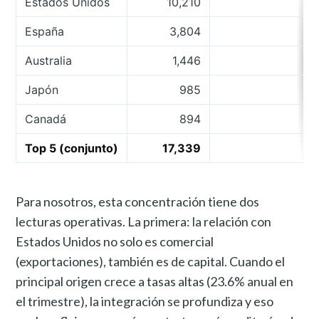
Estados Unidos
10,210
4
España
3,804
1
Australia
1,446
Japón
985
Canadá
894
Top 5 (conjunto)
17,339
7
Para nosotros, esta concentración tiene dos
lecturas operativas. La primera: la relación con
Estados Unidos no solo es comercial
(exportaciones), también es de capital. Cuando el
principal origen crece a tasas altas (23.6% anual en
el trimestre), la integración se profundiza y eso