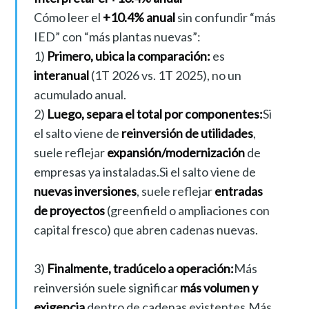
Cómo leer el
+10.4% anual
sin confundir “más
IED” con “más plantas nuevas”:
1)
Primero, ubica la comparación:
es
interanual
(1T 2026 vs. 1T 2025), no un
acumulado anual.
2)
Luego, separa el total por componentes:
Si
el salto viene de
reinversión de utilidades
,
suele reflejar
expansión/modernización
de
empresas ya instaladas.Si el salto viene de
nuevas inversiones
, suele reflejar
entradas
de proyectos
(greenfield o ampliaciones con
capital fresco) que abren cadenas nuevas.
3)
Finalmente, tradúcelo a operación:
Más
reinversión suele significar
más volumen y
exigencia
dentro de cadenas existentes.Más