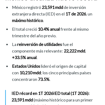
México registró
23,591 mdd
de inversión
extranjera directa (IED) en el
1T de 2026
, un
máximo histórico
.
El total creció
10.4% anual
frente al mismo
trimestre del año previo.
La
reinversión de utilidades
fue el
componente más relevante:
22,222 mdd
,
+33.5% anual
.
Estados Unidos
lideró el origen de capital
con
10,210 mdd
; los cinco principales países
concentraron
73.5%
.
IED récord en 1T 2026
IED total (1T 2026):
23,591 mdd
(máximo histórico para un primer