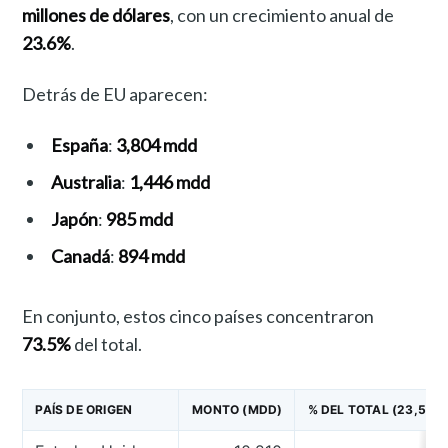
millones de dólares
, con un crecimiento anual de
23.6%
.
Detrás de EU aparecen:
España
:
3,804 mdd
Australia
:
1,446 mdd
Japón
:
985 mdd
Canadá
:
894 mdd
En conjunto, estos cinco países concentraron
73.5%
del total.
PAÍS DE ORIGEN
MONTO (MDD)
% DEL TOTAL (23,591