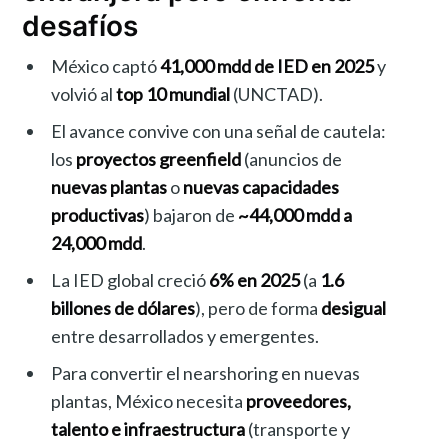
desafíos
México captó
41,000 mdd de IED en 2025
y
volvió al
top 10 mundial
(UNCTAD).
El avance convive con una señal de cautela:
los
proyectos greenfield
(anuncios de
nuevas plantas
o
nuevas capacidades
productivas
) bajaron de
~44,000 mdd a
24,000 mdd
.
La IED global creció
6% en 2025
(a
1.6
billones de dólares
), pero de forma
desigual
entre desarrollados y emergentes.
Para convertir el nearshoring en nuevas
plantas, México necesita
proveedores,
talento e infraestructura
(transporte y