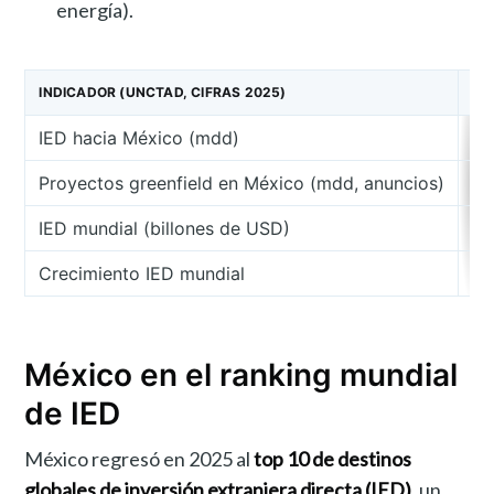
energía).
INDICADOR (UNCTAD, CIFRAS 2025)
IED hacia México (mdd)
3
Proyectos greenfield en México (mdd, anuncios)
~4
IED mundial (billones de USD)
Crecimiento IED mundial
México en el ranking mundial
de IED
México regresó en 2025 al
top 10 de destinos
globales de inversión extranjera directa (IED)
, un