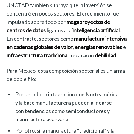
UNCTAD también subraya que la inversión se
concentró en pocos sectores. El crecimiento fue
impulsado sobre todo por
megaproyectos de
centros de datos
ligados a la
inteligencia artificial
.
En contraste, sectores como
manufactura intensiva
en cadenas globales de valor
,
energías renovables
e
infraestructura tradicional
mostraron
debilidad
.
Para México, esta composición sectorial es un arma
de doble filo:
Por un lado, la integración con Norteamérica
y la base manufacturera pueden alinearse
con tendencias como semiconductores y
manufactura avanzada.
Por otro, si la manufactura “tradicional” y la