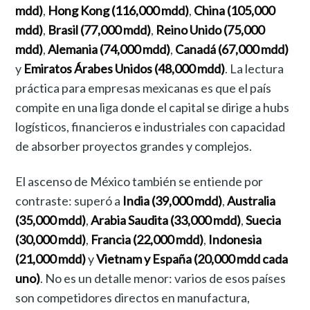
mdd)
,
Hong Kong (116,000 mdd)
,
China (105,000
mdd)
,
Brasil (77,000 mdd)
,
Reino Unido (75,000
mdd)
,
Alemania (74,000 mdd)
,
Canadá (67,000 mdd)
y
Emiratos Árabes Unidos (48,000 mdd)
. La lectura
práctica para empresas mexicanas es que el país
compite en una liga donde el capital se dirige a hubs
logísticos, financieros e industriales con capacidad
de absorber proyectos grandes y complejos.
El ascenso de México también se entiende por
contraste: superó a
India (39,000 mdd)
,
Australia
(35,000 mdd)
,
Arabia Saudita (33,000 mdd)
,
Suecia
(30,000 mdd)
,
Francia (22,000 mdd)
,
Indonesia
(21,000 mdd)
y
Vietnam y España (20,000 mdd cada
uno)
. No es un detalle menor: varios de esos países
son competidores directos en manufactura,