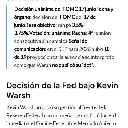
Decisión unánime del FOMC 17 junio
Fecha y
órgano
: decisión del
FOMC
del
17 de
junio
.
Tasa objetivo
: rango
3.5%–
3.75%
.
Votación
:
unánime
.
Racha
:
4ª
reunión
consecutiva sin cambios.
Señal de
comunicación
: en el SEP para 2026 hubo
18
de 19
proyecciones; la ausencia se interpretó
como que Warsh
no publicó su “dot”
.
Decisión de la Fed bajo Kevin
Warsh
Kevin Warsh arrancó su gestión al frente de la
Reserva Federal con una señal de continuidad en lo
inmediato: el Comité Federal de Mercado Abierto