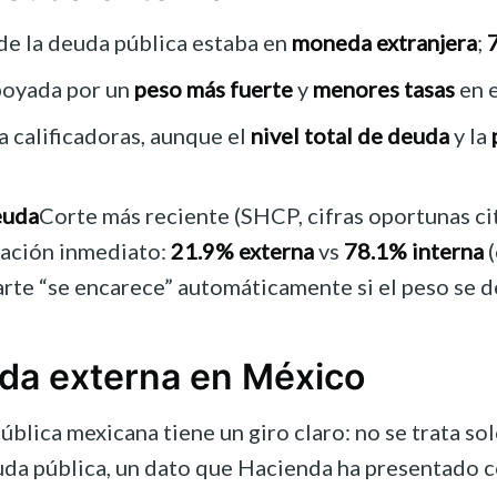
de la deuda pública estaba en
moneda extranjera
;
poyada por un
peso más fuerte
y
menores tasas
en e
 calificadoras, aunque el
nivel total de deuda
y la
euda
Corte más reciente (SHCP, cifras oportunas c
ración inmediato:
21.9% externa
vs
78.1% interna
(
arte “se encarece” automáticamente si el peso se d
uda externa en México
pública mexicana tiene un giro claro: no se trata so
uda pública, un dato que Hacienda ha presentado co