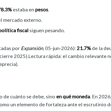
78.3%
estaba en
pesos
.
l mercado externo.
política fiscal
siguen pesando.
itadas por
Expansión
, 05-jun-2026):
21.7%
de la de
cierre 2025).Lectura rápida: el cambio relevante no
eprecia).
lo de cuánto se debe, sino
en qué moneda
. En 2026
mo un elemento de fortaleza ante el escrutinio de 