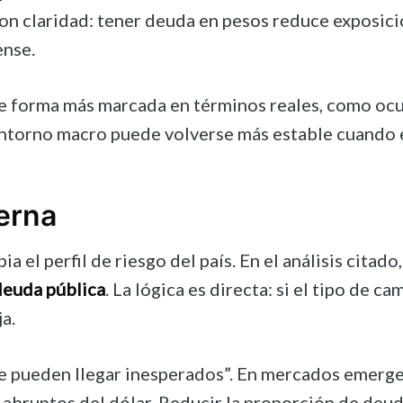
con claridad: tener deuda en pesos reduce exposici
nse.
e forma más marcada en términos reales, como ocurr
l entorno macro puede volverse más estable cuando 
erna
 el perfil de riesgo del país. En el análisis cita
 deuda pública
. La lógica es directa: si el tipo de 
a.
te pueden llegar inesperados”. En mercados emergen
 abruptos del dólar. Reducir la proporción de deud