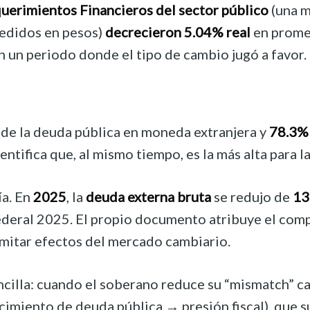
querimientos Financieros del sector público
(una m
medidos en pesos)
decrecieron 5.04% real
en promed
n un periodo donde el tipo de cambio jugó a favor.
de la deuda pública en moneda extranjera y
78.3%
ntifica que, al mismo tiempo, es la más alta para l
ía. En
2025
, la
deuda externa bruta
se redujo de
13
Federal 2025. El propio documento atribuye el co
imitar efectos del mercado cambiario.
ncilla: cuando el soberano reduce su “mismatch” c
miento de deuda pública → presión fiscal), que sue