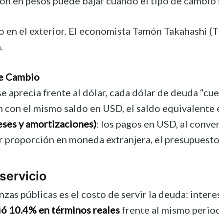
ón en pesos puede bajar cuando el tipo de cambio 
ro en el exterior. El economista Tamón Takahashi 
.
de Cambio
o se aprecia frente al dólar, cada dólar de deuda “c
un con el mismo saldo en USD, el saldo equivalente 
reses y amortizaciones)
: los pagos en USD, al conv
r proporción en moneda extranjera, el presupuest
servicio
anzas públicas es el costo de servir la deuda: inte
ó 10.4% en términos reales
frente al mismo periodo