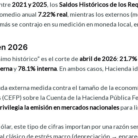
entre
2021 y 2025
, los
Saldos Históricos de los Re
promedio anual
7.22% real
, mientras los externos (
emás se contrajo en su medición en moneda local, e
en 2026
imo histórico” es el corte de
abril de 2026
:
21.7%
terna
y
78.1% interna
. En ambos casos, Hacienda ide
uda externa medida contra el tamaño de la econom
as (CEFP) sobre la Cuenta de la Hacienda Pública 
rivilegia la emisión en mercados nacionales
para l
lar, este tipo de cifras importan por una razón se
l clásico de estrés macro (depreciación → encareci