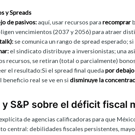
s y Spreads
jo de pasivos:
aquí, usar recursos para
recomprar
b
ligen vencimientos (2037 y 2056) para atraer dist
talk):
se comunica un rango de spread esperado; si
nar:
el sindicato distribuye a inversionistas; una a
os recursos, se retiran (total o parcialmente) bon
er el resultado:Si el spread final queda
por debajo
 beneficio real se ve en si
disminuye la concentra
y S&P sobre el déficit fiscal
xplícita de agencias calificadoras para que México
nto central: debilidades fiscales persistentes, ma