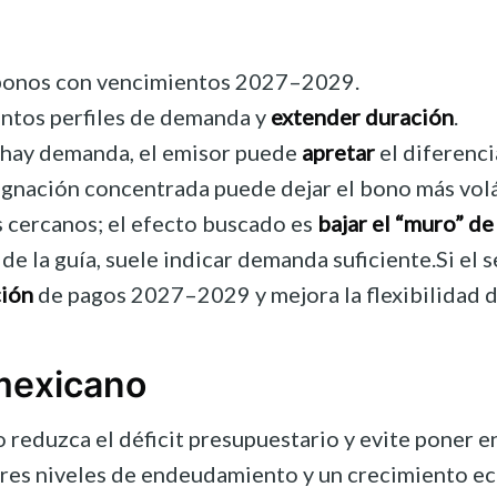
onos con vencimientos 2027–2029.
intos perfiles de demanda y
extender duración
.
 hay demanda, el emisor puede
apretar
el diferenci
signación concentrada puede dejar el bono más volá
os cercanos; el efecto buscado es
bajar el “muro” d
de la guía, suele indicar demanda suficiente.Si el
ción
de pagos 2027–2029 y mejora la flexibilidad d
 mexicano
 reduzca el déficit presupuestario y evite poner e
yores niveles de endeudamiento y un crecimiento e