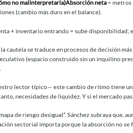
cómo no malinterpretarla)
Absorción neta
= metros
ones (cambio más duro en el balance).
enta + inventario entrando = sube disponibilidad; 
a cautela se traduce en procesos de decisión más 
eculativo (espacio construido sin un inquilino pre
.
tro lector típico— este cambio de ritmo tiene una 
tanto, necesidades de liquidez. Y si el mercado pa
pa de riesgo desigual”. Sánchez subraya que, aunq
iación sectorial importa porque la absorción no se