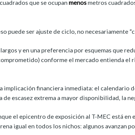
 cuadrados que se ocupan
menos
metros cuadrados 
eso puede ser ajuste de ciclo, no necesariamente “c
largos y en una preferencia por esquemas que redu
comprometido) conforme el mercado entienda el rit
implicación financiera inmediata: el calendario d
sa de escasez extrema a mayor disponibilidad, la n
ue el epicentro de exposición al T-MEC está en el
 frena igual en todos los nichos: algunos avanzan 