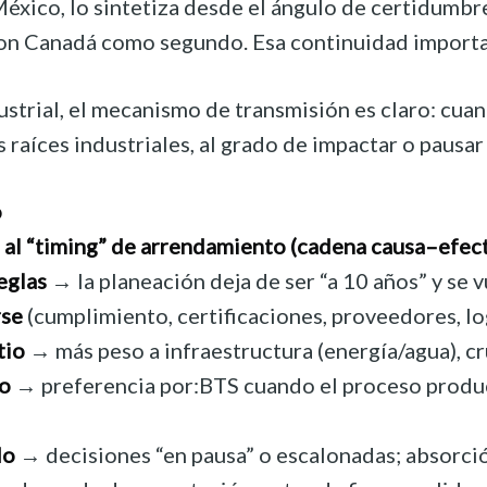
ico, lo sintetiza desde el ángulo de certidumbre o
n Canadá como segundo. Esa continuidad importa po
ustrial, el mecanismo de transmisión es claro: cua
s raíces industriales, al grado de impactar o paus
o
l al “timing” de arrendamiento (cadena causa–efec
eglas
→ la planeación deja de ser “a 10 años” y se 
rse
(cumplimiento, certificaciones, proveedores, log
tio
→ más peso a infraestructura (energía/agua), cru
to
→ preferencia por:BTS cuando el proceso product
do
→ decisiones “en pausa” o escalonadas; absorción 