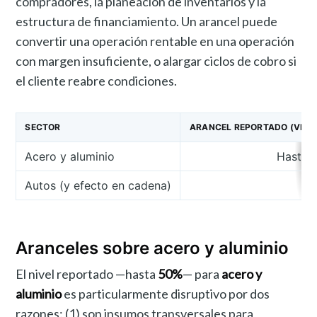
compradores, la planeación de inventarios y la
estructura de financiamiento. Un arancel puede
convertir una operación rentable en una operación
con margen insuficiente, o alargar ciclos de cobro si
el cliente reabre condiciones.
SECTOR
ARANCEL REPORTADO (VIGE
Acero y aluminio
Hasta 
Autos (y efecto en cadena)
Aranceles sobre acero y aluminio
El nivel reportado —hasta
50%
— para
acero y
aluminio
es particularmente disruptivo por dos
razones: (1) son insumos transversales para