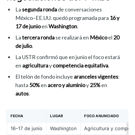
La
segunda ronda
de conversaciones
México–EE.UU. quedó programada para
16 y
17 de junio
en
Washington
.
La
tercera ronda
se realizará en
México
el
20
de julio
.
La USTR confirmó que en junio el foco estará
en
agricultura
y
competencia equitativa
.
El telón de fondo incluye
aranceles vigentes
:
hasta
50%
en
acero y aluminio
y
25%
en
autos
.
FECHA
LUGAR
FOCO ANUNCIADO
16–17 de junio
Washington
Agricultura y compete