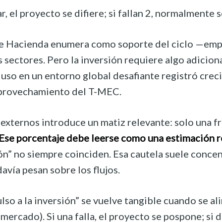
lar, el proyecto se difiere; si fallan 2, normalmente
que Hacienda enumera como soporte del ciclo —emp
 sectores. Pero la inversión requiere algo adicion
uso en un entorno global desafiante registró creci
aprovechamiento del T-MEC.
 externos introduce un matiz relevante: solo una f
Ese porcentaje debe leerse como una estimación re
ión” no siempre coinciden. Esa cautela suele conce
davía pesan sobre los flujos.
so a la inversión” se vuelve tangible cuando se al
ercado). Si una falla, el proyecto se pospone; si do