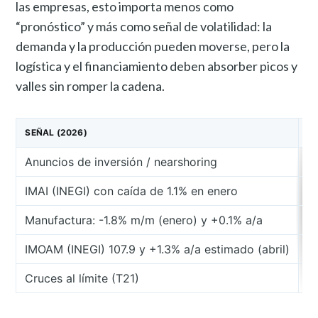
las empresas, esto importa menos como
“pronóstico” y más como señal de volatilidad: la
demanda y la producción pueden moverse, pero la
logística y el financiamiento deben absorber picos y
valles sin romper la cadena.
SEÑAL (2026)
Q
Anuncios de inversión / nearshoring
I
IMAI (INEGI) con caída de 1.1% en enero
A
Manufactura: -1.8% m/m (enero) y +0.1% a/a
P
IMOAM (INEGI) 107.9 y +1.3% a/a estimado (abril)
S
Cruces al límite (T21)
C