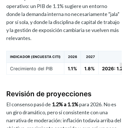
operativo: un PIB de 1.1% sugiere un entorno
donde la demanda interna no necesariamente “jala”
por sí sola, y donde la disciplina de capital de trabajo
y la gestión de exposición cambiaria se vuelven más
relevantes.
INDICADOR (ENCUESTA CITI)
2026
2027
C
Crecimiento del PIB
1.1%
1.8%
2026: 1.2%
Revisión de proyecciones
El consenso pasó de
1.2% a 1.1%
para 2026. No es
un giro dramático, pero sí consistente con una
narrativa de moderación: inflación todavía arriba del