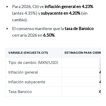
Para 2026, Citi ve
inflación general en 4.23%
(antes 4.35%) y
subyacente en 4.20%
(sin
cambio).
El consenso mantiene que la
tasa de Banxico
cerraría 2026 en
6.50%
.
VARIABLE (ENCUESTA CITI)
ESTIMACIÓN PARA CIERRE 
Tipo de cambio (MXN/USD)
17
Inflación general
4.
Inflación subyacente
4.
Tasa Banxico
6.