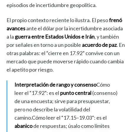
episodios de incertidumbre geopolítica.
El propio contexto reciente lo ilustra. El peso
frenó
avances
ante el dólar por la incertidumbre asociada
a la
guerra entre Estados Unidos e Irán
, y también
por señales en torno a un posible
acuerdo de paz
. En
otras palabras: el “cierre en 17.92” convive con un
mercado que puede moverse rápido cuando cambia
el apetito por riesgo.
Interpretación de rango y consenso
Cómo
leer el “17.92”: es el
punto central
(consenso)
de una encuesta; sirve para presupuestar,
pero no describe la volatilidad del
camino.Cómo leer el “17.15–19.03”: es el
abanico
de respuestas; úsalo como límites