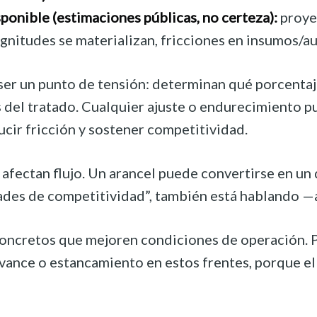
ponible (estimaciones públicas, no certeza):
proyec
agnitudes se materializan, fricciones en insumos/au
er un punto de tensión: determinan qué porcentaje 
os del tratado. Cualquier ajuste o endurecimiento 
cir fricción y sostener competitividad.
: afectan flujo. Un arancel puede convertirse en u
ades de competitividad”, también está hablando —a
s concretos que mejoren condiciones de operación. 
vance o estancamiento en estos frentes, porque el 