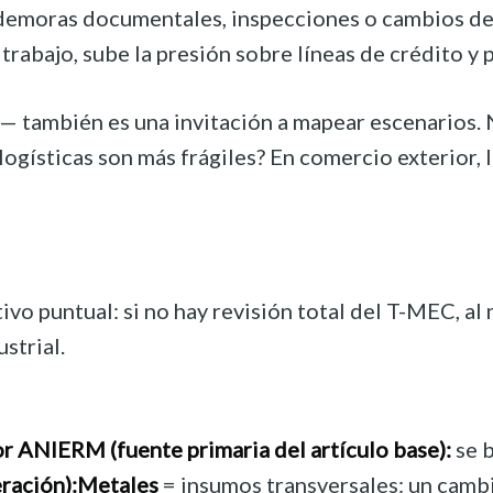
 demoras documentales, inspecciones o cambios de cr
l de trabajo, sube la presión sobre líneas de crédito 
mbién es una invitación a mapear escenarios. No s
ticas son más frágiles? En comercio exterior, la 
 puntual: si no hay revisión total del T-MEC, al m
strial.
r ANIERM (fuente primaria del artículo base):
se b
ración):
Metales
= insumos transversales: un cambi