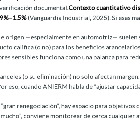
verificación documental.
Contexto cuantitativo dis
29%–1.5%
(Vanguardia Industrial, 2025). Si esas m
s de origen —especialmente en automotriz— suelen s
cto califica (o no) para los beneficios arancelari
ores sensibles funciona como una palanca para redu
ranceles (o su eliminación) no solo afectan margen
 Por eso, cuando ANIERM habla de “ajustar capacid
na “gran renegociación”, hay espacio para objetivo
 “mucho”, conviene monitorear de cerca cualquier a