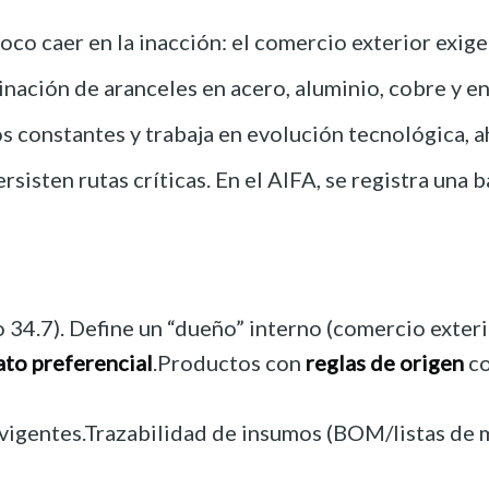
o caer en la inacción: el comercio exterior exige 
minación de aranceles en acero, aluminio, cobre y en
os constantes y trabaja en evolución tecnológica,
sisten rutas críticas. En el AIFA, se registra una 
o 34.7). Define un “dueño” interno (comercio exter
ato preferencial
.Productos con
reglas de origen
co
vigentes.Trazabilidad de insumos (BOM/listas de m