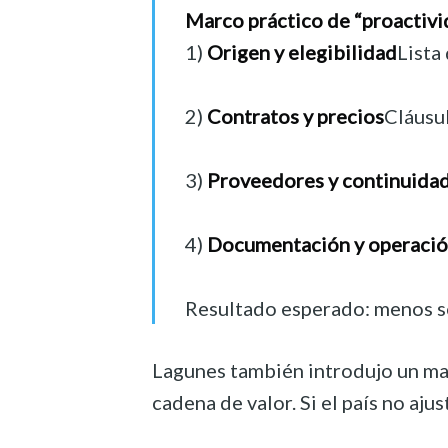
Marco práctico de “proactivid
1)
Origen y elegibilidad
Lista
2)
Contratos y precios
Cláusul
3)
Proveedores y continuida
4)
Documentación y operación
Resultado esperado: menos so
Lagunes también introdujo un mat
cadena de valor. Si el país no aj