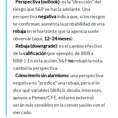
-
Perspectiva (outlook)
: es la “dirección” del
riesgo que S&P ve hacia adelante. Una
perspectiva
negativa
indica que, si los riesgos
se confirman, aumenta la probabilidad de una
rebaja
en el horizonte que la agencia suele
observar (aquí,
12–24 meses
).
-
Rebaja (downgrade)
: es el cambio efectivo
de la
calificación
(por ejemplo, de BBB a
BBB-). En esta acción, S&P
no
rebajó la nota;
cambió la perspectiva.
-
Cómo leerlo sin alarmismo
: una perspectiva
negativa no “predice” una rebaja, pero sí te
dice qué variables (déficit, deuda, intereses,
apoyos a Pemex/CFE, entorno externo)
serán más sensibles en la conversación con el
mercado.