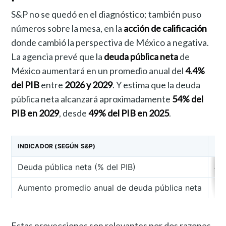
S&P no se quedó en el diagnóstico; también puso
números sobre la mesa, en la
acción de calificación
donde cambió la perspectiva de México a negativa.
La agencia prevé que la
deuda pública neta
de
México aumentará en un promedio anual del
4.4%
del PIB
entre
2026 y 2029
. Y estima que la deuda
pública neta alcanzará aproximadamente
54% del
PIB en 2029
, desde
49% del PIB en 2025
.
INDICADOR (SEGÚN S&P)
20
Deuda pública neta (% del PIB)
4
Aumento promedio anual de deuda pública neta
Estas proyecciones son relevantes por dos razones.