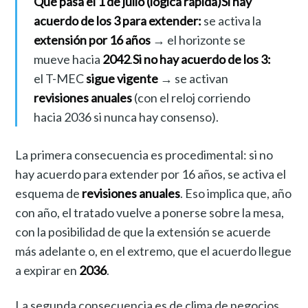
Qué pasa el 1 de julio (lógica rápida)
Si hay
acuerdo de los 3 para extender:
se activa la
extensión por 16 años
→ el horizonte se
mueve hacia
2042
.
Si no hay acuerdo de los 3:
el T-MEC
sigue vigente
→ se activan
revisiones anuales
(con el reloj corriendo
hacia 2036 si nunca hay consenso).
La primera consecuencia es procedimental: si no
hay acuerdo para extender por 16 años, se activa el
esquema de
revisiones anuales
. Eso implica que, año
con año, el tratado vuelve a ponerse sobre la mesa,
con la posibilidad de que la extensión se acuerde
más adelante o, en el extremo, que el acuerdo llegue
a expirar en
2036
.
La segunda consecuencia es de clima de negocios.