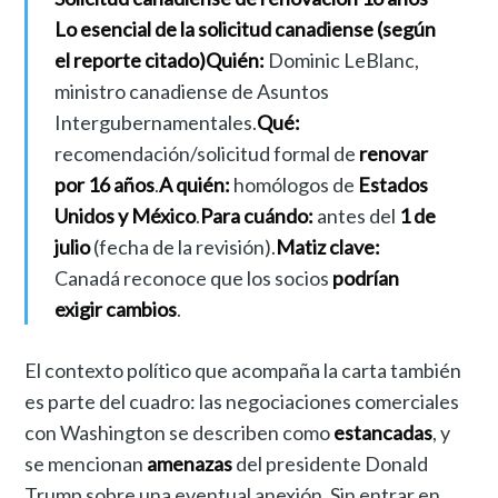
Lo esencial de la solicitud canadiense (según
el reporte citado)
Quién:
Dominic LeBlanc,
ministro canadiense de Asuntos
Intergubernamentales.
Qué:
recomendación/solicitud formal de
renovar
por 16 años
.
A quién:
homólogos de
Estados
Unidos y México
.
Para cuándo:
antes del
1 de
julio
(fecha de la revisión).
Matiz clave:
Canadá reconoce que los socios
podrían
exigir cambios
.
El contexto político que acompaña la carta también
es parte del cuadro: las negociaciones comerciales
con Washington se describen como
estancadas
, y
se mencionan
amenazas
del presidente Donald
Trump sobre una eventual anexión. Sin entrar en