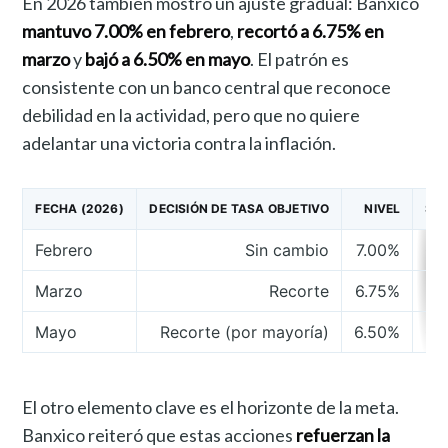
En 2026 también mostró un ajuste gradual: Banxico
mantuvo 7.00% en febrero
,
recortó a 6.75% en
marzo
y
bajó a 6.50% en mayo
. El patrón es
consistente con un banco central que reconoce
debilidad en la actividad, pero que no quiere
adelantar una victoria contra la inflación.
FECHA (2026)
DECISIÓN DE TASA OBJETIVO
NIVEL
SEÑ
Febrero
Sin cambio
7.00%
Ca
Marzo
Recorte
6.75%
Re
Mayo
Recorte (por mayoría)
6.50%
Ci
El otro elemento clave es el horizonte de la meta.
Banxico reiteró que estas acciones
refuerzan la