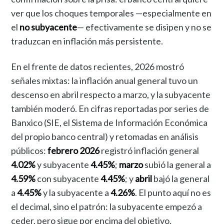
ver que los choques temporales —especialmente en
el
no subyacente
— efectivamente se disipen y no se
traduzcan en inflación más persistente.
En el frente de datos recientes, 2026 mostró
señales mixtas: la inflación anual general tuvo un
descenso en abril respecto a marzo, y la subyacente
también moderó. En cifras reportadas por series de
Banxico (SIE, el Sistema de Información Económica
del propio banco central) y retomadas en análisis
públicos:
febrero 2026
registró inflación general
4.02%
y subyacente
4.45%
;
marzo
subió la general a
4.59%
con subyacente
4.45%
; y
abril
bajó la general
a
4.45%
y la subyacente a
4.26%
. El punto aquí no es
el decimal, sino el patrón: la subyacente empezó a
ceder, pero sigue por encima del objetivo.