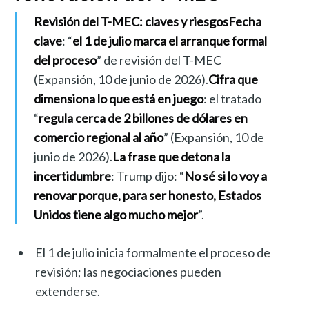
Revisión del T-MEC: claves y riesgos
Fecha
clave
: “
el 1 de julio marca el arranque formal
del proceso
” de revisión del T-MEC
(Expansión, 10 de junio de 2026).
Cifra que
dimensiona lo que está en juego
: el tratado
“
regula cerca de 2 billones de dólares en
comercio regional al año
” (Expansión, 10 de
junio de 2026).
La frase que detona la
incertidumbre
: Trump dijo: “
No sé si lo voy a
renovar porque, para ser honesto, Estados
Unidos tiene algo mucho mejor
”.
El 1 de julio inicia formalmente el proceso de
revisión; las negociaciones pueden
extenderse.