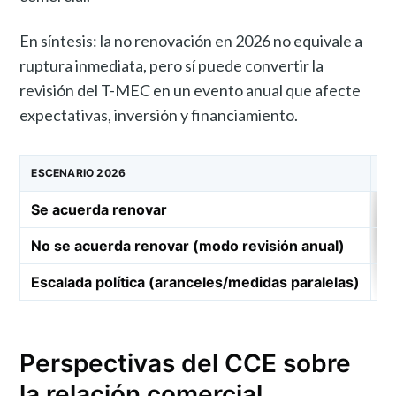
En síntesis: la no renovación en 2026 no equivale a
ruptura inmediata, pero sí puede convertir la
revisión del T-MEC en un evento anual que afecte
expectativas, inversión y financiamiento.
ESCENARIO 2026
QU
Se acuerda renovar
S
No se acuerda renovar (modo revisión anual)
E
Escalada política (aranceles/medidas paralelas)
P
Perspectivas del CCE sobre
la relación comercial