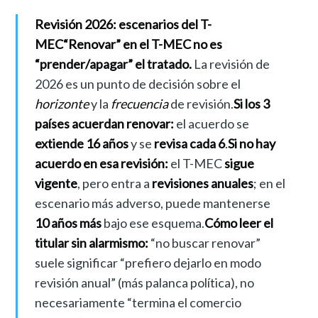
Revisión 2026: escenarios del T-
MEC
“Renovar” en el T-MEC no es
“prender/apagar” el tratado.
La revisión de
2026 es un punto de decisión sobre el
horizonte
y la
frecuencia
de revisión.
Si los 3
países acuerdan renovar:
el acuerdo se
extiende 16 años
y se
revisa cada 6
.
Si no hay
acuerdo en esa revisión:
el T-MEC
sigue
vigente
, pero entra a
revisiones anuales
; en el
escenario más adverso, puede mantenerse
10 años más
bajo ese esquema.
Cómo leer el
titular sin alarmismo:
“no buscar renovar”
suele significar “prefiero dejarlo en modo
revisión anual” (más palanca política), no
necesariamente “termina el comercio