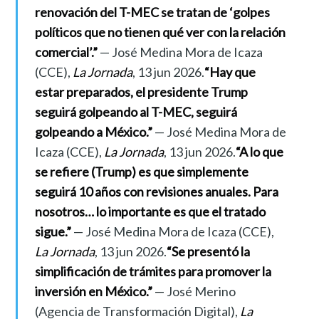
renovación del T-MEC se tratan de ‘golpes
políticos que no tienen qué ver con la relación
comercial’.”
— José Medina Mora de Icaza
(CCE),
La Jornada
, 13 jun 2026.
“Hay que
estar preparados, el presidente Trump
seguirá golpeando al T-MEC, seguirá
golpeando a México.”
— José Medina Mora de
Icaza (CCE),
La Jornada
, 13 jun 2026.
“A lo que
se refiere (Trump) es que simplemente
seguirá 10 años con revisiones anuales. Para
nosotros… lo importante es que el tratado
sigue.”
— José Medina Mora de Icaza (CCE),
La Jornada
, 13 jun 2026.
“Se presentó la
simplificación de trámites para promover la
inversión en México.”
— José Merino
(Agencia de Transformación Digital),
La