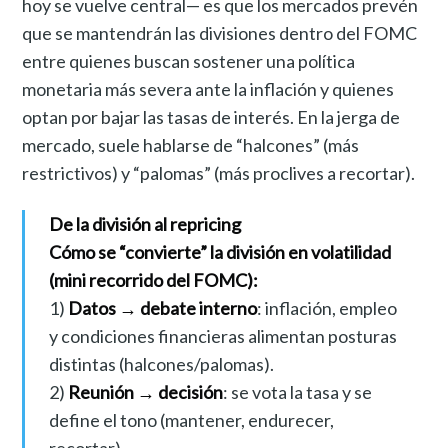
hoy se vuelve central— es que los mercados prevén
que se mantendrán las divisiones dentro del FOMC
entre quienes buscan sostener una política
monetaria más severa ante la inflación y quienes
optan por bajar las tasas de interés. En la jerga de
mercado, suele hablarse de “halcones” (más
restrictivos) y “palomas” (más proclives a recortar).
De la división al repricing
Cómo se “convierte” la división en volatilidad
(mini recorrido del FOMC):
1)
Datos → debate interno
: inflación, empleo
y condiciones financieras alimentan posturas
distintas (halcones/palomas).
2)
Reunión → decisión
: se vota la tasa y se
define el tono (mantener, endurecer,
recortar).