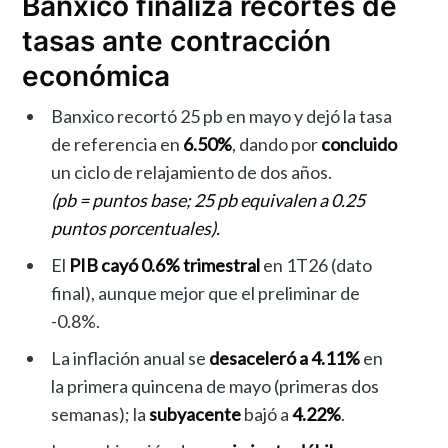
Banxico finaliza recortes de
tasas ante contracción
económica
Banxico recortó 25 pb en mayo y dejó la tasa
de referencia en
6.50%
, dando por
concluido
un ciclo de relajamiento de dos años.
(pb = puntos base; 25 pb equivalen a 0.25
puntos porcentuales).
El
PIB cayó 0.6% trimestral
en 1T26 (dato
final), aunque mejor que el preliminar de
-0.8%.
La inflación anual se
desaceleró a 4.11%
en
la primera quincena de mayo (primeras dos
semanas); la
subyacente
bajó a
4.22%
.