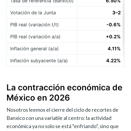
Tasa de referencia (Banxico)
6.50%
R
Votación de la Junta
3–2
T
PIB real (variación t/t)
-0.6%
1
PIB real (variación a/a)
+0.2%
1
Inflación general (a/a)
4.11%
1
Inflación subyacente (a/a)
4.22%
1
La contracción económica de
México en 2026
Nosotros leemos el cierre del ciclo de recortes de
Banxico con una variable al centro: la actividad
económica ya no solo se está “enfriando”, sino que