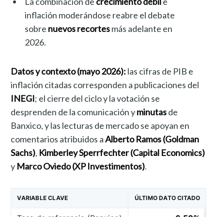
La combinación de
crecimiento débil
e
inflación moderándose reabre el debate
sobre
nuevos recortes
más adelante en
2026.
Datos y contexto (mayo 2026):
las cifras de PIB e
inflación citadas corresponden a publicaciones del
INEGI
; el cierre del ciclo y la votación se
desprenden de la comunicación y
minutas
de
Banxico, y las lecturas de mercado se apoyan en
comentarios atribuidos a
Alberto Ramos (Goldman
Sachs)
,
Kimberley Sperrfechter (Capital Economics)
y
Marco Oviedo (XP Investimentos)
.
VARIABLE CLAVE
ÚLTIMO DATO CITADO
P