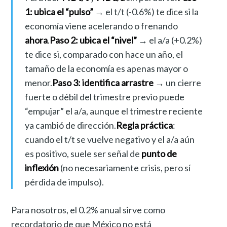
1: ubica el “pulso”
→ el t/t (-0.6%) te dice si la
economía viene acelerando o frenando
ahora
.
Paso 2: ubica el “nivel”
→ el a/a (+0.2%)
te dice si, comparado con hace un año, el
tamaño de la economía es apenas mayor o
menor.
Paso 3: identifica arrastre
→ un cierre
fuerte o débil del trimestre previo puede
“empujar” el a/a, aunque el trimestre reciente
ya cambió de dirección.
Regla práctica
:
cuando el t/t se vuelve negativo y el a/a aún
es positivo, suele ser señal de
punto de
inflexión
(no necesariamente crisis, pero sí
pérdida de impulso).
Para nosotros, el 0.2% anual sirve como
recordatorio de que México no está