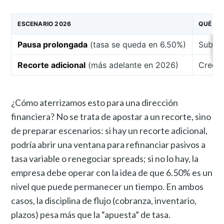
ESCENARIO 2026
QUÉ LO 
Pausa prolongada
(tasa se queda en 6.50%)
Subyac
Recorte adicional
(más adelante en 2026)
Crecim
¿Cómo aterrizamos esto para una dirección
financiera? No se trata de apostar a un recorte, sino
de preparar escenarios: si hay un recorte adicional,
podría abrir una ventana para refinanciar pasivos a
tasa variable o renegociar spreads; si no lo hay, la
empresa debe operar con la idea de que 6.50% es un
nivel que puede permanecer un tiempo. En ambos
casos, la disciplina de flujo (cobranza, inventario,
plazos) pesa más que la “apuesta” de tasa.