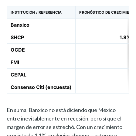
INSTITUCIÓN / REFERENCIA
PRONÓSTICO DE CRECIMIENT
Banxico
SHCP
1.8% –
OCDE
FMI
CEPAL
Consenso Citi (encuesta)
En suma, Banxico no está diciendo que México
entre inevitablemente en recesión, pero sí que el
margen de error se estrechó. Con un crecimiento
previsto de 1.1%, cualquier choque —externo o