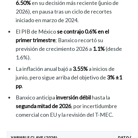
6.50%
en su decisión más reciente (junio de
2026), en pausa tras un ciclo de recortes
iniciado en marzo de 2024.
El PIB de México
se contrajo 0.6% en el
primer trimestre
; Banxico recortó su
previsión de crecimiento 2026 a
1.1%
(desde
1.6%).
La inflación anual bajó a
3.55%
a inicios de
junio, pero sigue arriba del objetivo de
3% ±1
pp
.
Banxico anticipa
inversión débil
hasta la
segunda mitad de 2026
, por incertidumbre
comercial con EU y la revisión del T-MEC.
VARIABLE CLAVE (2026)
DATO CIT