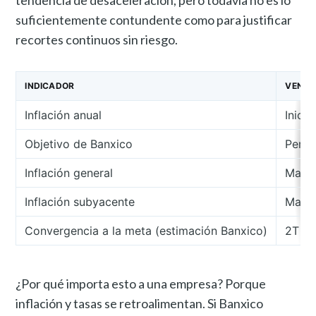
tendencia de desaceleración, pero todavía no es lo
suficientemente contundente como para justificar
recortes continuos sin riesgo.
INDICADOR
VENTA
Inflación anual
Inici
Objetivo de Banxico
Perm
Inflación general
Mar→
Inflación subyacente
Mar→
Convergencia a la meta (estimación Banxico)
2T 2
¿Por qué importa esto a una empresa? Porque
inflación y tasas se retroalimentan. Si Banxico