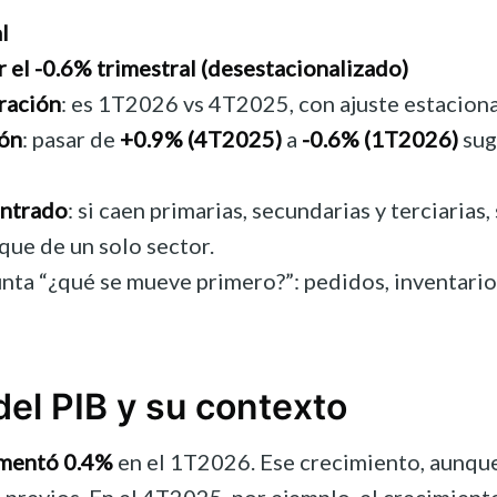
l
 el -0.6% trimestral (desestacionalizado)
ración
: es 1T2026 vs 4T2025, con ajuste estacional
ión
: pasar de
+0.9% (4T2025)
a
-0.6% (1T2026)
sug
entrado
: si caen primarias, secundarias y terciarias
que de un solo sector.
unta “¿qué se mueve primero?”: pedidos, inventarios
del PIB y su contexto
mentó 0.4%
en el 1T2026. Ese crecimiento, aunque