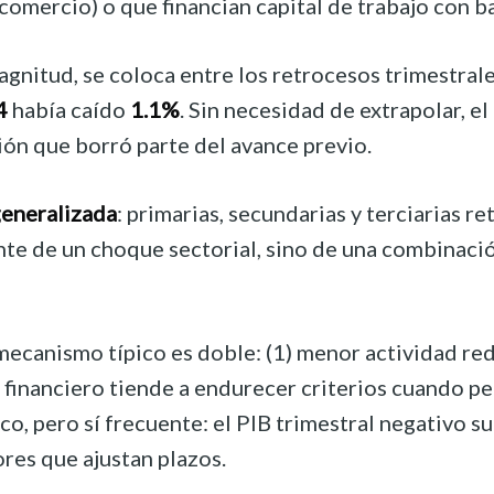
comercio) o que financian capital de trabajo con b
agnitud, se coloca entre los retrocesos trimestral
4
había caído
1.1%
. Sin necesidad de extrapolar, e
ión que borró parte del avance previo.
eneralizada
: primarias, secundarias y terciarias r
nte de un choque sectorial, sino de una combinaci
 mecanismo típico es doble: (1) menor actividad re
a financiero tiende a endurecer criterios cuando p
o, pero sí frecuente: el PIB trimestral negativo su
res que ajustan plazos.