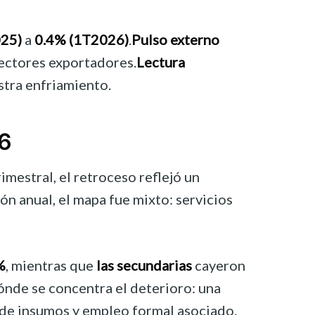
025)
a
0.4% (1T2026)
.
Pulso externo
sectores exportadores.
Lectura
estra enfriamiento.
6
rimestral, el retroceso reflejó un
ión anual, el mapa fue mixto: servicios
%
, mientras que
las secundarias
cayeron
ónde se concentra el deterioro: una
 de insumos y empleo formal asociado.