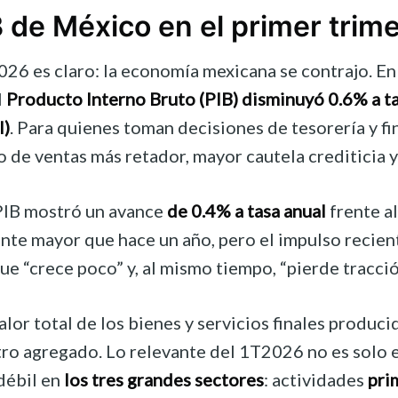
de México en el primer trim
026 es claro: la economía mexicana se contrajo. En
l
Producto Interno Bruto (PIB) disminuyó 0.6% a ta
I)
. Para quienes toman decisiones de tesorería y fi
 de ventas más retador, mayor cautela crediticia y
 PIB mostró un avance
de 0.4% a tasa anual
frente al
ente mayor que hace un año, pero el impulso recient
e “crece poco” y, al mismo tiempo, “pierde tracció
alor total de los bienes y servicios finales produc
 agregado. Lo relevante del 1T2026 no es solo el 
débil en
los tres grandes sectores
: actividades
pri