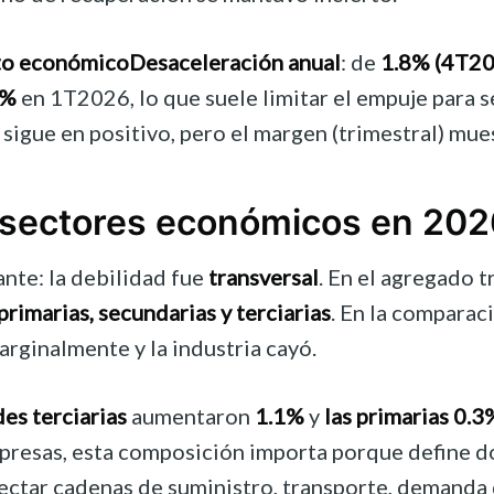
nto económico
Desaceleración anual
: de
1.8% (4T2
5%
en 1T2026, lo que suele limitar el empuje para 
o sigue en positivo, pero el margen (trimestral) mu
sectores económicos en 202
nte: la debilidad fue
transversal
. En el agregado t
primarias, secundarias y terciarias
. En la comparac
rginalmente y la industria cayó.
des terciarias
aumentaron
1.1%
y
las primarias
0.3
presas, esta composición importa porque define d
fectar cadenas de suministro, transporte, demanda