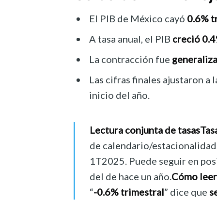
El PIB de México cayó
0.6% t
A tasa anual, el PIB
creció 0.
La contracción fue
generaliz
Las cifras finales ajustaron a
inicio del año.
Lectura conjunta de tasas
Tas
de calendario/estacionalidad. 
1T2025. Puede seguir en posit
del de hace un año.
Cómo leer 
“
-0.6% trimestral
” dice que
s