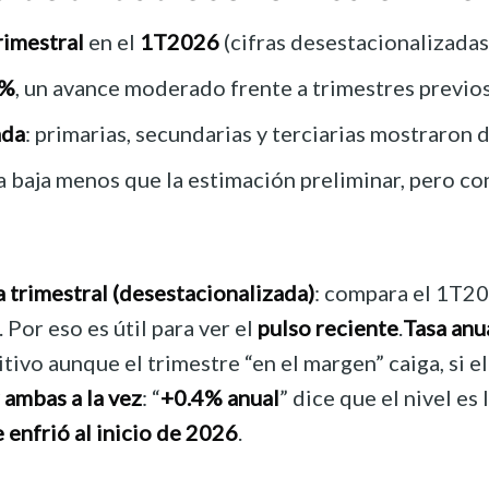
rimestral
en el
1T2026
(cifras desestacionalizadas
4%
, un avance moderado frente a trimestres previos
ada
: primarias, secundarias y terciarias mostraron 
 la baja menos que la estimación preliminar, pero c
a trimestral (desestacionalizada)
: compara el 1T2
Por eso es útil para ver el
pulso reciente
.
Tasa anu
ivo aunque el trimestre “en el margen” caiga, si el
ambas a la vez
: “
+0.4% anual
” dice que el nivel e
e enfrió al inicio de 2026
.