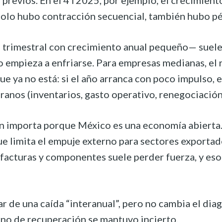
 previos. En el 4T2025, por ejemplo, el crecimient
solo hubo contracción secuencial, también hubo pé
 trimestral con crecimiento anual pequeño— suele
ro empieza a enfriarse. Para empresas medianas, el
ue ya no está: si el año arranca con poco impulso,
ranos (inventarios, gasto operativo, renegociación
én importa porque México es una economía abierta.
e limita el empuje externo para sectores exportad
acturas y componentes suele perder fuerza, y eso s
ar de una caída “interanual”, pero no cambia el dia
rno de recuperación se mantuvo incierto.