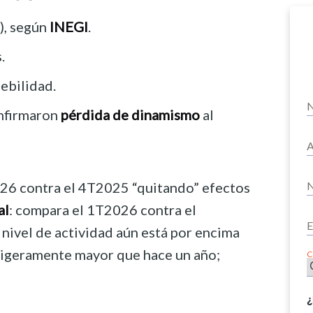
), según
INEGI
.
.
debilidad.
onfirmaron
pérdida de dinamismo
al
026 contra el 4T2025 “quitando” efectos
al
: compara el 1T2026 contra el
 nivel de actividad aún está por encima
s ligeramente mayor que hace un año;
C
¿