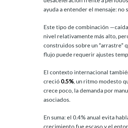
desaceleración frente a periodos
ayuda a entender el mensaje: no 
Este tipo de combinación —caída
nivel relativamente más alto, pe
construidos sobre un “arrastre” q
flujo puede requerir ajustes temp
El contexto internacional tambi
creció
0.5%
, un ritmo modesto qu
crece poco, la demanda por manuf
asociados.
En suma: el 0.4% anual evita habl
crecimiento fue escaso y el ento