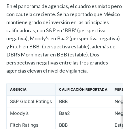
En el panorama de agencias, el cuadro es mixto pero
con cautela creciente. Se ha reportado que México
mantiene grado de inversión en las principales
calificadoras, con S&P en ‘BBB’ (perspectiva
negativa), Moody’s en Baa2 (perspectiva negativa)
y Fitch en BBB- (perspectiva estable), además de
DBRS Morningstar en BBB (estable). Dos
perspectivas negativas entre las tres grandes
agencias elevan el nivel de vigilancia.
AGENCIA
CALIFICACIÓN REPORTADA
PERSPE
S&P Global Ratings
BBB
Negat
Moody’s
Baa2
Negat
Fitch Ratings
BBB-
Establ