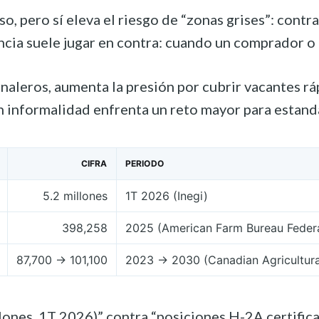
, pero sí eleva el riesgo de “zonas grises”: contra
encia suele jugar en contra: cuando un comprador o
naleros, aumenta la presión por cubrir vacantes rá
n informalidad enfrenta un reto mayor para estanda
CIFRA
PERIODO
5.2 millones
1T 2026 (Inegi)
398,258
2025 (American Farm Bureau Federa
87,700 → 101,100
2023 → 2030 (Canadian Agricultura
ones, 1T 2026)” contra “posiciones H-2A certifica