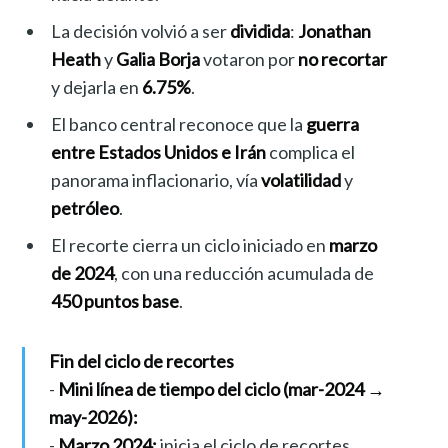
La decisión volvió a ser
dividida
:
Jonathan
Heath
y
Galia Borja
votaron por
no recortar
y dejarla en
6.75%
.
El banco central reconoce que la
guerra
entre Estados Unidos e Irán
complica el
panorama inflacionario, vía
volatilidad
y
petróleo
.
El recorte cierra un ciclo iniciado en
marzo
de 2024
, con una reducción acumulada de
450 puntos base
.
Fin del ciclo de recortes
-
Mini línea de tiempo del ciclo (mar-2024 →
may-2026):
-
Marzo 2024:
inicia el ciclo de recortes.