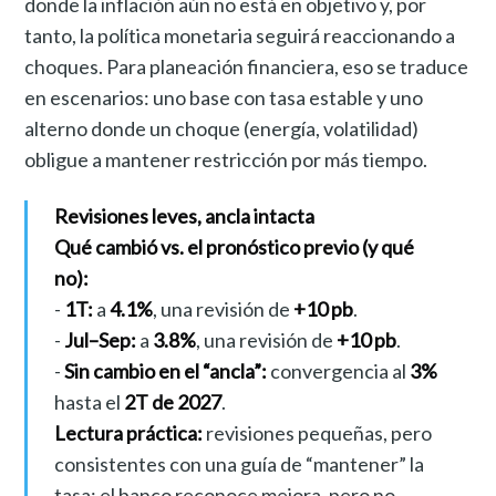
donde la inflación aún no está en objetivo y, por
tanto, la política monetaria seguirá reaccionando a
choques. Para planeación financiera, eso se traduce
en escenarios: uno base con tasa estable y uno
alterno donde un choque (energía, volatilidad)
obligue a mantener restricción por más tiempo.
Revisiones leves, ancla intacta
Qué cambió vs. el pronóstico previo (y qué
no):
-
1T:
a
4.1%
, una revisión de
+10 pb
.
-
Jul–Sep:
a
3.8%
, una revisión de
+10 pb
.
-
Sin cambio en el “ancla”:
convergencia al
3%
hasta el
2T de 2027
.
Lectura práctica:
revisiones pequeñas, pero
consistentes con una guía de “mantener” la
tasa: el banco reconoce mejora, pero no