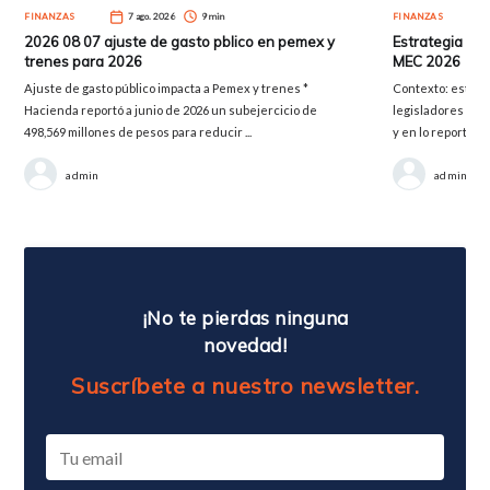
FINANZAS
7 ago. 2026
9 min
FINANZAS
2026 08 07 ajuste de gasto pblico en pemex y
Estrategia del
trenes para 2026
MEC 2026
Ajuste de gasto público impacta a Pemex y trenes *
Contexto: este an
Hacienda reportó a junio de 2026 un subejercicio de
legisladores de 
498,569 millones de pesos para reducir ...
y en lo reportado 
admin
admin
¡No te pierdas ninguna
novedad!
Suscríbete a nuestro newsletter.